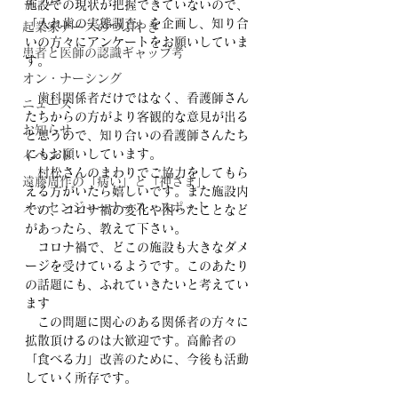
コラム
施設での現状が把握できていないので、
「入れ歯の実態調査」を企画し、知り合
起業家ナースのつぶやき
いの方々にアンケートをお願いしていま
患者と医師の認識ギャップ考
す。
オン・ナーシング
　歯科関係者だけではなく、看護師さん
ニュース
たちからの方がより客観的な意見が出る
お知らせ
と思うので、知り合いの看護師さんたち
にもお願いしています。
イベント
　村松さんのまわりでご協力をしてもら
遠藤周作の「病い」と「神さま」
える方がいたら嬉しいです。また施設内
メッセンジャーナース・スポット
での、コロナ禍の変化や困ったことなど
があったら、教えて下さい。
　コロナ禍で、どこの施設も大きなダメ
ージを受けているようです。このあたり
の話題にも、ふれていきたいと考えてい
ます
　この問題に関心のある関係者の方々に
拡散頂けるのは大歓迎です。高齢者の
「食べる力」改善のために、今後も活動
していく所存です。