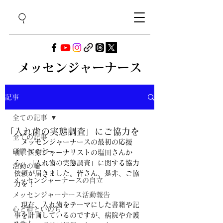
メッセンジャーナース
記事
全ての記事
「入れ歯の実態調査」にご協力を
全ての記事
　メッセンジャーナースの最初の応援
研鑽セミナー
者、医療ジャーナリストの塩田さんか
ら、「入れ歯の実態調査」に関する協力
活動の輪
依頼が届きました。皆さん、是非、ご協
メッセンジャーナースの自立
力を！
メッセンジャーナース活動報告
　現在、入れ歯をテーマにした書籍や記
心と絆といのち
事を計画しているのですが、病院や介護