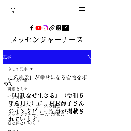
メッセンジャーナース
記事
全ての記事
「心の風景」が幸せになる看護を求
全ての記事
めて
研鑽セミナー
『月刊なぜ生きる』（令和５
活動の輪
年６月号）に、村松静子さん
メッセンジャーナースの自立
のインタビュー記事が掲載さ
メッセンジャーナース活動報告
れています。
心と絆といのち