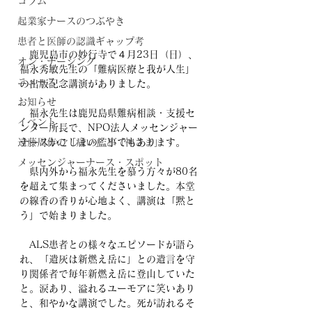
コラム
起業家ナースのつぶやき
患者と医師の認識ギャップ考
　鹿児島市の妙行寺で４月23日（日）、
オン・ナーシング
福永秀敏先生の「難病医療と我が人生」
ニュース
の出版記念講演がありました。
お知らせ
　福永先生は鹿児島県難病相談・支援セ
イベント
ンター所長で、NPO法人メッセンジャー
遠藤周作の「病い」と「神さま」
ナースかごしまの監事でもあります。
メッセンジャーナース・スポット
　県内外から福永先生を慕う方々が80名
を超えて集まってくださいました。本堂
の線香の香りが心地よく、講演は「黙と
う」で始まりました。
　ALS患者との様々なエピソードが語ら
れ、「遺灰は新燃え岳に」との遺言を守
り関係者で毎年新燃え岳に登山していた
と。涙あり、溢れるユーモアに笑いあり
と、和やかな講演でした。死が訪れるそ