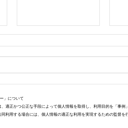
メッセンジャーナースへの近
「必
道、研鑽セミナーのお知らせ
が抜
シー」について
は、適正かつ公正な手段によって個人情報を取得し、利用目的を「事例
共同利用する場合には、個人情報の適正な利用を実現するための監督を