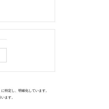
要なときの必要な看護」
け落ちている
」に特定し、明確化しています。
行います。