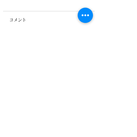
コメント
メッセンジャーナース
「必要なときの必
コメントを追加…
への近道、研鑽セミナ
看護」が抜け落ち
ーのお知らせ
る
▶当会における「プライバシーポリシー」につ
いて
＊当協会が個人情報を共有する際には、適正か
つ公正な手段によって個人情報を取得し、利用
目的を「事例」に特定し、明確化しています。
＊個人情報を認定協会の関係者間で共同利用す
る場合には、個人情報の適正な利用を実現する