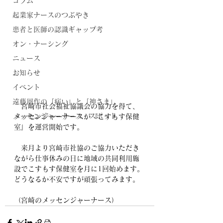
コラム
起業家ナースのつぶやき
患者と医師の認識ギャップ考
オン・ナーシング
ニュース
お知らせ
イベント
遠藤周作の「病い」と「神さま」
　宮崎市社会福祉協議会の協力を得て、
メッセンジャーナース・スポット
メッセンジャーナースが『こすもす保健
室』を運営開始です。
　来月より宮崎市社協のご協力いただき
ながら仕事休みの日に地域の共同利用施
設でこすもす保健室を月に1回始めます。
どうなるか不安ですが頑張ってみます。
（宮崎のメッセンジャーナース）