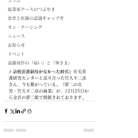
コラム
起業家ナースのつぶやき
患者と医師の認識ギャップ考
オン・ナーシング
ニュース
お知らせ
イベント
遠藤周作の「病い」と「神さま」
　訪問看護制度がなかった時代、在宅看
メッセンジャーナース・スポット
護研究センターと巡り合った竹久不二彦
さん、今も繋がっている。『夢二の次
男・竹久不二彦の画業』が、12月25日か
ら金沢の夢二館で開催されております。