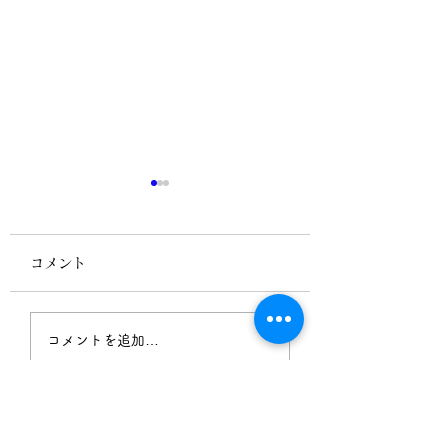
コメント
ミニ体験シリーズの1回
北海道で新たな活
コメントを追加…
目は8月6日です
始まりました