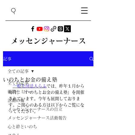
メッセンジャーナース
記事
全ての記事
いのちとお金の備え塾
全ての記事
一般社団法人らふ
では、昨年１月から
研鑽セミナー
毎月、「いのちとお金の備え塾」を開催
されています。今年も展開しておりま
活動の輪
す。ご関心のある方は以下からご覧にな
メッセンジャーナースの自立
ってください。
メッセンジャーナース活動報告
心と絆といのち