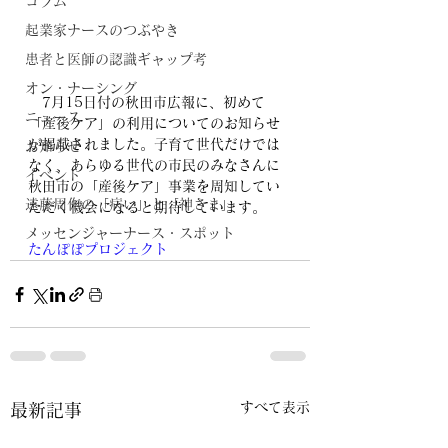
コラム
起業家ナースのつぶやき
患者と医師の認識ギャップ考
オン・ナーシング
　7月15日付の秋田市広報に、初めて
ニュース
「産後ケア」の利用についてのお知らせ
が掲載されました。子育て世代だけでは
お知らせ
なく、あらゆる世代の市民のみなさんに
イベント
秋田市の「産後ケア」事業を周知してい
遠藤周作の「病い」と「神さま」
ただく機会になると期待しています。
メッセンジャーナース・スポット
たんぽぽプロジェクト
すべて表示
最新記事