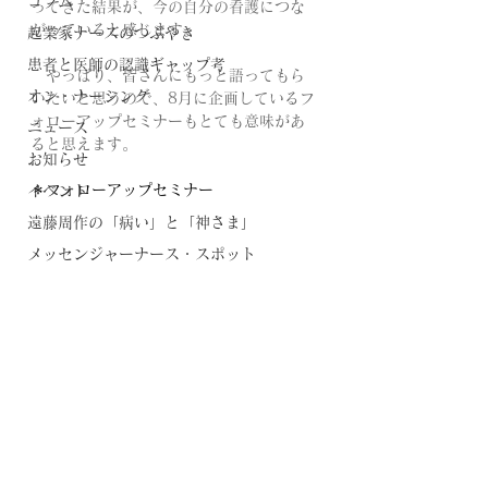
コラム
ってきた結果が、今の自分の看護につな
がっていると感じます。
起業家ナースのつぶやき
患者と医師の認識ギャップ考
やっぱり、皆さんにもっと語ってもら
オン・ナーシング
いたいと思うので、8月に企画しているフ
ォローアップセミナーもとても意味があ
ニュース
ると思えます。
お知らせ
＊フォローアップセミナー
イベント
遠藤周作の「病い」と「神さま」
メッセンジャーナース・スポット