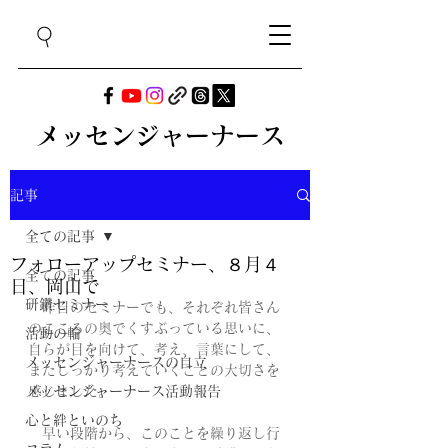
メッセンジャーナース
記事
全ての記事
フォローアップセミナー、８月４
全ての記事
日、岡山で
研鑽セミナー
昨日のセミナーでも、それぞれ皆さん
のこころの奥でくすぶっている思いに、
活動の輪
自らが目を向けて、考え、言葉にして、
メッセンジャーナースの自立
またしっかり考えていくことの大切さを
メッセンジャーナース活動報告
感じました。
心と絆といのち
　早い段階から、このことを繰り返し行