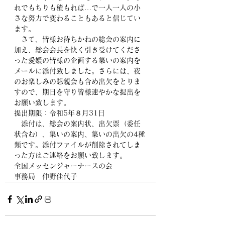
れでもちりも積もれば…で一人一人の小
さな努力で変わることもあると信じてい
ます。
　さて、皆様お待ちかねの総会の案内に
加え、総会会長を快く引き受けてくださ
った愛媛の皆様の企画する集いの案内を
メールに添付致しました。さらには、夜
のお楽しみの懇親会も含め出欠をとりま
すので、期日を守り皆様速やかな提出を
お願い致します。
提出期限：令和5年８月31日
　添付は、総会の案内状、出欠票（委任
状含む）、集いの案内、集いの出欠の4種
類です。添付ファイルが削除されてしま
った方はご連絡をお願い致します。
全国メッセンジャーナースの会
事務局　仲野佳代子