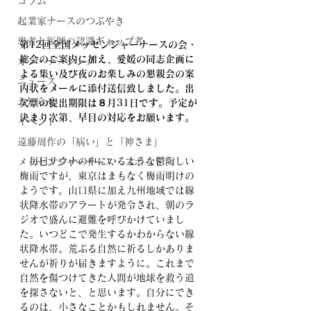
コラム
起業家ナースのつぶやき
患者と医師の認識ギャップ考
第12回全国メッセンジャーナースの会・
総会のご案内に加え、愛媛の同志企画に
オン・ナーシング
よる集い及び夜のお楽しみの懇親会の案
ニュース
内状をメールに添付送信致しました。出
お知らせ
欠票の提出期限は８月31日です。予定が
決まり次第、早目の対応をお願います。
イベント
遠藤周作の「病い」と「神さま」
　毎日サウナの中にいるような鬱陶しい
メッセンジャーナース・スポット
梅雨ですが、東京はまもなく梅雨明けの
ようです。山口県に加え九州地域では線
状降水帯のアラートが発令され、朝のラ
ジオで盛んに避難を呼びかけていまし
た。いつどこで発生するかわからない線
状降水帯。荒ぶる自然に祈るしかありま
せんが祈りが届きますように。これまで
自然を傷つけてきた人間が地球を救う道
を探さないと、と思います。自分にでき
るのは、小さなことかもしれません。そ