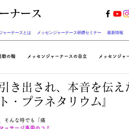
ーナース
ジャーナースとは
メッセンジャーナース研鑽セミナー
最新情報
活動の輪
メッセンジャーナースの自立
メッセンジャ
起業家ナースのつぶやき
患者と医師の認識ギャップ考
引き出され、本音を伝え
ト・プラネタリウム』
ベント
遠藤周作の「病い」と「神さま」
メッセンジ
、そんな時でも「痛
マッサージ専用のコミ