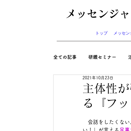
メッセンジャ
トップ
メッセン
全ての記事
研鑽セミナー
2021年10月23日
心と絆といのち
コラム
主体性が
る『フッ
ニュース
お知らせ
イ
　会話をしたくない
い！」が言える
足裏