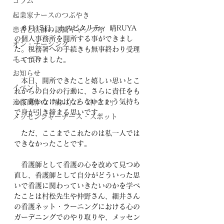
コラム
起業家ナースのつぶやき
　６月15日、ホスピタリティ 晴RUYA　
患者と医師の認識ギャップ考
の個人事務所を開所する事ができまし
オン・ナーシング
た。税務署への手続きも無事終わり受理
ニュース
して頂けました。
お知らせ
　本日、開所できたこと嬉しい思いとこ
イベント
れからの自分の行動に、さらに責任をも
って動かなければならないという気持ち
遠藤周作の「病い」と「神さま」
で身が引き締まる思いです。
メッセンジャーナース・スポット
　ただ、ここまでこれたのは私一人では
できなかったことです。
　看護師として看護の心を改めて見つめ
直し、看護師として自分がどういった思
いで看護に関わっていきたいのかを学べ
たことは村松先生や仲野さん、細井さん
の看護ネット・ラーニングにおける心の
ガーデニングでのやり取りや、メッセン