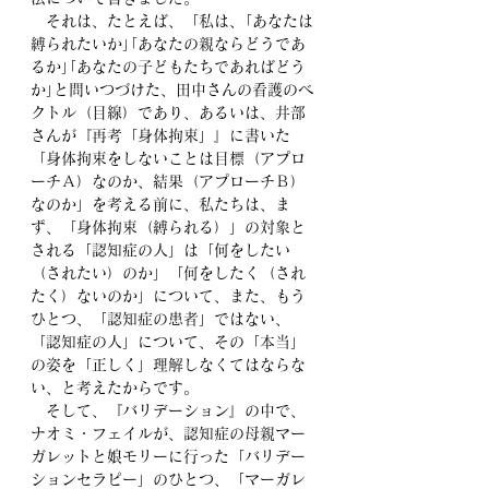
　それは、たとえば、「私は、｢あなたは
縛られたいか｣｢あなたの親ならどうであ
るか｣｢あなたの子どもたちであればどう
か｣と問いつづけた、田中さんの看護のベ
クトル（目線）であり、あるいは、井部
さんが『再考「身体拘束」』に書いた
「身体拘束をしないことは目標（アプロ
ーチＡ）なのか、結果（アプローチＢ）
なのか」を考える前に、私たちは、ま
ず、「身体拘束（縛られる）」の対象と
される「認知症の人」は「何をしたい
（されたい）のか」「何をしたく（され
たく）ないのか」について、また、もう
ひとつ、「認知症の患者」ではない、
「認知症の人」について、その「本当」
の姿を「正しく」理解しなくてはならな
い、と考えたからです。
　そして、『バリデーション』の中で、
ナオミ・フェイルが、認知症の母親マー
ガレットと娘モリーに行った「バリデー
ションセラピー」のひとつ、「マーガレ