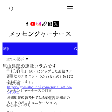
メッセンジャーナース
記事
全ての記事
原山建郎の連載コラムです
全ての記事
　11月14日（火）にアップした連載コラ
研鑽セミナー
ム「つたえること・つたわるもの」№172
をお届けします。
活動の輪
https://gomuhouchi.com/serialization/
メッセンジャーナースの自立
54695/
「認知症の患者」ではない、「認知症の
メッセンジャーナース活動報告
人」との超コミュニケーション。
心と絆といのち