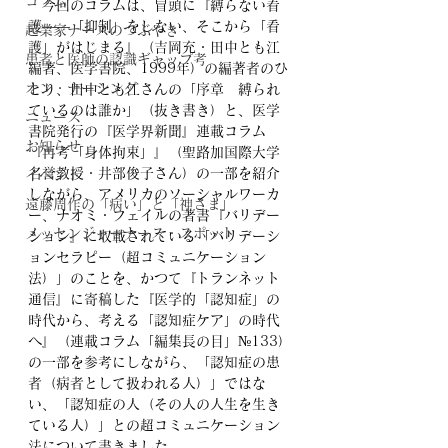
コラム
　今回のコラムは、冒頭に『縛らない看
護――「抑制」をしない、そこから「看
起業家ナースのつぶやき
護」がはじまる』（吉岡充・田中とも江
患者と医師の認識ギャップ考
編著、医学書院、1999年）の編著者のひ
オン・ナーシング
とり、田中とも江さんの「序章　縛られ
ているのは誰か」（抜き書き）と、医学
ニュース
書院発行の『医学界新聞』連載コラム
お知らせ
『再考「身体拘束」』（聖路加国際大学
名誉教授・井部俊子さん）の一部を紹介
イベント
しながら、アメリカのソーシャルワーカ
遠藤周作の「病い」と「神さま」
ー、ナオミ・フェイルの著書『バリデー
メッセンジャーナース・スポット
ション』に収載されている「バリデーシ
ョンセラピー（超コミュニケーション
法）」のことを、かつて『トランネット
通信』に寄稿した『医学的「認知症」の
時代から、考える「認知症ケア」の時代
へ』（連載コラム「編集長の目」№133）
の一部を参考にしながら、「認知症の患
者（病者として扱われる人）」ではな
い、「認知症の人（その人の人生を生き
ている人）」との超コミュニケーション
法について書きました。