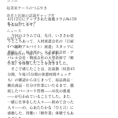
コラム
起業家ナースのつぶやき
患者と医師の認識ギャップ考
4月12日にアップされた連載コラム№158
オン・ナーシング
をお届けします。
ニュース
　今回のコラムでは、先月、いささか思
お知らせ
うところあって、人材派遣会社の「日雇
イベント
い（臨時アルバイト）派遣」スタッフに
登録して、何カ所か、大手通販会社・ア
遠藤周作の「病い」と「神さま」
パレル会社・物流会社の大型倉庫で「軽
メッセンジャーナース・スポット
作業」を体験したことを書きました。
　そこで感じたことは、出退勤（昼食45
分間、午後15分間の休憩時間チェック
も）の確認からはじまって、返品商品・
搬出商品・仕分け作業にいたるまで、徹
底したバーコード管理――AI化の推進
――が行われていることでした。また、
一緒に仕事をした人々――初めて会った
人々――の、心あたたかな「ひと言」に
感動した、得難い「軽作業」体験でもあ