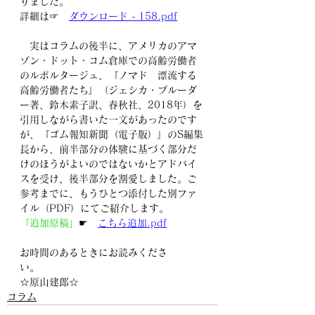
りました。
詳細は☞　
ダウンロード - 158.pdf
　実はコラムの後半に、アメリカのアマ
ゾン・ドット・コム倉庫での高齢労働者
のルポルタージュ、『ノマド　漂流する
高齢労働者たち』（ジェシカ・ブルーダ
ー著、鈴木素子訳、春秋社、2018年）を
引用しながら書いた一文があったのです
が、『ゴム報知新聞（電子版）』のS編集
長から、前半部分の体験に基づく部分だ
けのほうがよいのではないかとアドバイ
スを受け、後半部分を割愛しました。ご
参考までに、もうひとつ添付した別ファ
イル（PDF）にてご紹介します。
「追加原稿」
☛　
こちら追加.pdf
お時間のあるときにお読みくださ
い。　　
☆原山建郎☆
コラム