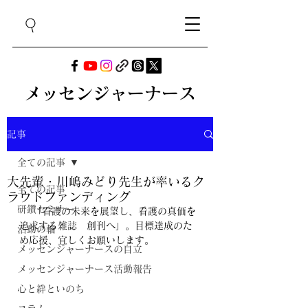
メッセンジャーナース
記事
全ての記事
大先輩・川嶋みどり先生が率いるク
全ての記事
ラウドファンディング
研鑽セミナー
 　「看護の未来を展望し、看護の真価を
追求する雑誌　創刊へ」。目標達成のた
活動の輪
め応援、宜しくお願いします。
メッセンジャーナースの自立
メッセンジャーナース活動報告
心と絆といのち