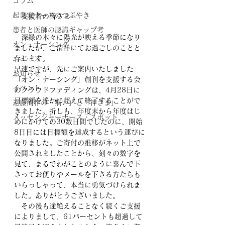
コラム
起業家ナースのつぶやき
　支援者の皆さま
患者と医師の認識ギャップ考
　深緑の木々に陽光が映える季節になり
オン・ナーシング
ましたが、ご清祥にてお過ごしのことと
存じます。
ニュース
早速ですが、先にご案内いたしました
お知らせ
「オン・ナーシング」創刊を支援する会
イベント
のクラウドファディングは、4月28日に
目標額を遙かに超えて終了することがで
遠藤周作の「病い」と「神さま」
きました。折しも、年度末から年度はじ
メッセンジャーナース・スポット
めにかけての30数日間でしたのに、開始
8日目には目標額を達成するという運びに
なりました。ご寄付の推移がネット上で
公開されましたことから、刻々の数字を
見て、まるでわがことのように喜んで下
さってお便りやメールを下さる方たちも
いらっしゃって、本当に勇気づけられま
した。ありがとうございました。　
　その後も途絶えることなく続くご支援
によりまして、61パーセントも超過して