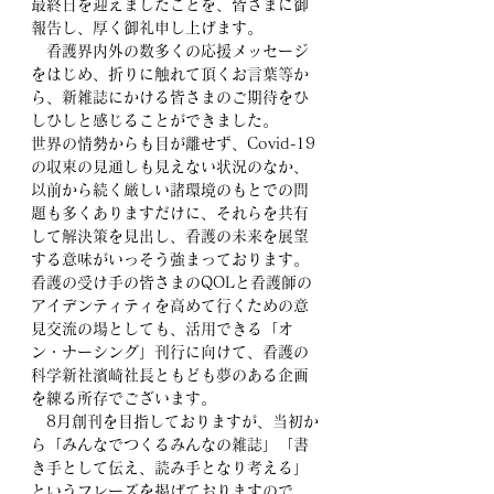
最終日を迎えましたことを、皆さまに御
報告し、厚く御礼申し上げます。
　看護界内外の数多くの応援メッセージ
をはじめ、折りに触れて頂くお言葉等か
ら、新雑誌にかける皆さまのご期待をひ
しひしと感じることができました。
世界の情勢からも目が離せず、Covid-19
の収束の見通しも見えない状況のなか、
以前から続く厳しい諸環境のもとでの問
題も多くありますだけに、それらを共有
して解決策を見出し、看護の未来を展望
する意味がいっそう強まっております。
看護の受け手の皆さまのQOLと看護師の
アイデンティティを高めて行くための意
見交流の場としても、活用できる「オ
ン・ナーシング」刊行に向けて、看護の
科学新社濱崎社長ともども夢のある企画
を練る所存でございます。
　8月創刊を目指しておりますが、当初か
ら「みんなでつくるみんなの雑誌」「書
き手として伝え、読み手となり考える」
というフレーズを掲げておりますので、