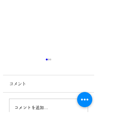
コメント
メッセンジャーナース
「必要なときの必
コメントを追加…
への近道、研鑽セミナ
看護」が抜け落ち
ーのお知らせ
る