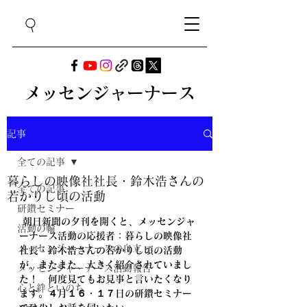
メッセンジャーナース
記事
全ての記事
暮らしの映像社社長・鈴木浩さんの
全ての記事
若かりし頃の活動
研鑽セミナー
朝日新聞の夕刊を開くと、メッセンジャ
活動の輪
ーナース活動の応援者：暮らしの映像社
メッセンジャーナースの自立
社長・鈴木浩さんの若かりし頃の活動
が、またまた、大きく紹介されていまし
メッセンジャーナース活動報告
た！　何度見てもお見事と言いたくなり
心と絆といのち
ます。４月１６・１７日の研鑽セミナー