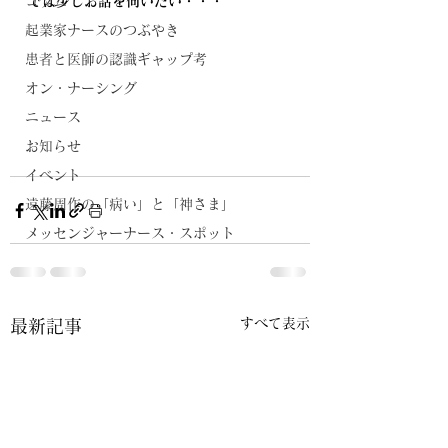
コラム
では少しお話を伺いたい・・・
起業家ナースのつぶやき
患者と医師の認識ギャップ考
オン・ナーシング
ニュース
お知らせ
イベント
遠藤周作の「病い」と「神さま」
メッセンジャーナース・スポット
すべて表示
最新記事