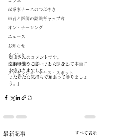
コラム
起業家ナースのつぶやき
患者と医師の認識ギャップ考
オン・ナーシング
ニュース
お知らせ
イベント
奥山さんのコメントです。
遠藤周作の「病い」と「神さま」
「有り難うございました。そして本当に
お疲れさまでした。
メッセンジャーナース・スポット
また新たな気持ちで頑張って参りましょ
う。」
すべて表示
最新記事