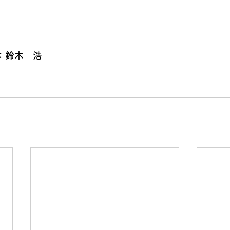
：鈴木　浩