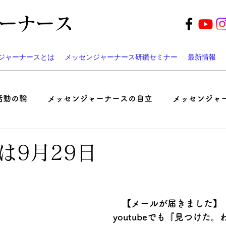
ーナース
ジャーナースとは
メッセンジャーナース研鑽セミナー
最新情報
活動の輪
メッセンジャーナースの自立
メッセンジャ
起業家ナースのつぶやき
患者と医師の認識ギャップ考
は9月29日
ベント
遠藤周作の「病い」と「神さま」
メッセンジ
【メールが届きました】
youtubeでも『見つけた