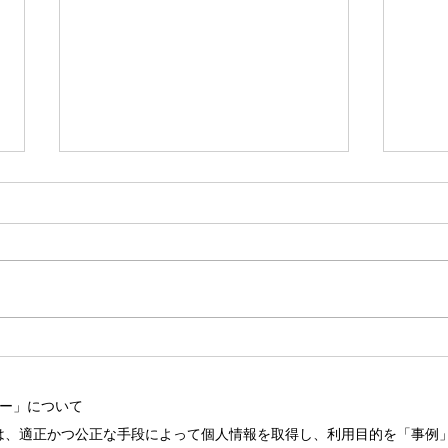
メッセンジャーナースへの近
「必
道、研鑽セミナーのお知らせ
が抜
シー」について
は、適正かつ公正な手段によって個人情報を取得し、利用目的を「事例