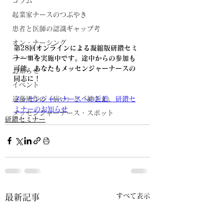
コラム
起業家ナースのつぶやき
患者と医師の認識ギャップ考
オン・ナーシング
第28回オンラインによる凝縮版研鑽セミ
ニュース
ナーⅢを実施中です。途中からの参加も
可能。あなたもメッセンジャーナースの
お知らせ
同志に！
イベント
メッセンジャーナースへの近道、研鑽セ
遠藤周作の「病い」と「神さま」
ミナーのお知らせ
メッセンジャーナース・スポット
研鑽セミナー
すべて表示
最新記事