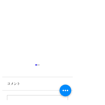
コメント
6月の研鑽セミナーは
研鑽セミナーI・I
コメントを追加…