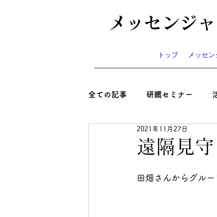
メッセンジャ
トップ
メッセン
全ての記事
研鑽セミナー
2021年11月27日
心と絆といのち
コラム
遠隔見守
ニュース
お知らせ
イ
田畑さんからグルー