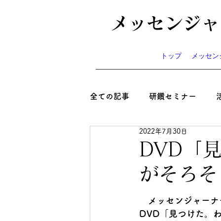
メッセンジャ
トップ
メッセン
全ての記事
研鑽セミナー
2022年7月30日
心と絆といのち
コラム
DVD「
がそろそ
ニュース
お知らせ
イ
　メッセンジャーナ
DVD「見つけた。