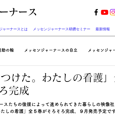
ーナース
ジャーナースとは
メッセンジャーナース研鑽セミナー
最新情報
活動の輪
メッセンジャーナースの自立
メッセンジャ
起業家ナースのつぶやき
患者と医師の認識ギャップ考
見つけた。わたしの看護」
ろ完成
ベント
遠藤周作の「病い」と「神さま」
メッセンジ
ースたちの後援によって進められてきた暮らしの映像社
わたしの看護」全５巻がそろそろ完成。９月発売予定で