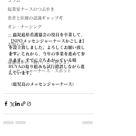
コラム
起業家ナースのつぶやき
患者と医師の認識ギャップ考
オン・ナーシング
鹿児島県看護協会の役員を卒業して、
ニュース
【NPOメッセンジャーナースかごしま】
お知らせ
を設立致しました。よろしくお願い致し
イベント
ます。これから、今年の事業を進めて参
ります。すでに立ちあがっている晴
遠藤周作の「病い」と「神さま」
RUYAの取り組みも試行錯誤しながら進
メッセンジャーナース・スポット
んでいます。
（鹿児島のメッセンジャーナース）