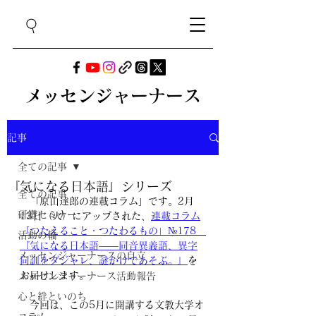
メッセンジャーナース
記事
全ての記事
『気になる日本語』シリーズ
全ての記事
　「原山達郎の連載コラム」です。2月
研鑽セミナー
13日（火）にアップされた、
連載コラム
「つたえること・つたわるもの」№178　
活動の輪
『気になる日本語――同音異義語、異字
メッセンジャーナースの自立
同訓をダジャレ、謎かけであそぶ。』
を
お届けします。
メッセンジャーナース活動報告
心と絆といのち
　今回は、この5月に開講する文教大学オ