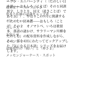
コラム
ープン・ユニバーシティ（『たのしい日
本語――おもしろ〈ことば〉その１同訓
起業家ナースのつぶやき
異字、しりとり、回文（逆さことば）で
患者と医師の認識ギャップ考
あそぶ』）、やはりこの9月に開講する
オン・ナーシング
『たのしい日本語――おもしろ〈こと
ば〉その２　オノマトペ、いろは歌留
ニュース
多、落語の謎かけ、サラリーマン川柳を
お知らせ
たのしむ』の配布資料を作成しながら、
その一部を4回にわたってピックアップし
イベント
た『気になる日本語』シリーズをお届け
遠藤周作の「病い」と「神さま」
します。
メッセンジャーナース・スポット