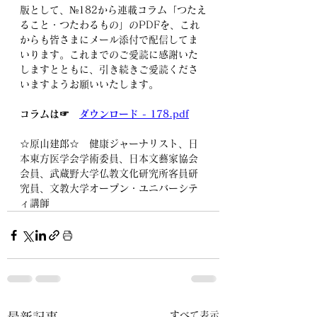
版として、№182から連載コラム「つたえ
ること・つたわるもの」のPDFを、これ
からも皆さまにメール添付で配信してま
いります。これまでのご愛読に感謝いた
しますとともに、引き続きご愛読くださ
いますようお願いいたします。
コラムは☞　
ダウンロード - 178.pdf
☆原山建郎☆　健康ジャーナリスト、日
本東方医学会学術委員、日本文藝家協会
会員、武蔵野大学仏教文化研究所客員研
究員、文教大学オープン・ユニバーシテ
ィ講師
すべて表示