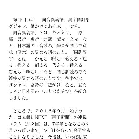
　第1回目は、『同音異義語、異字同訓を
ダジャレ、謎かけであそぶ。』です。
「同音異義語」とは、たとえば、「原
稿・言行・現行・元寇・減光・玄光」な
ど、日本語の「音読み」発音が同じで意
味（語意）の異なる語のこと。「同訓異
字」とは、「かえる（帰る・変える・返
る・換える・飼える・代える・替える・
買える・孵る）」など、同じ訓読みでも
漢字が異なる語のことです。後半では、
ダジャレ、落語の「謎かけ」など、おも
しろい日本語の〈ことばあそび〉を紹介
しました。
　ところで、２０１６年９月に始まっ
た、ゴム報知NEXT（電子新聞）の連載
コラム（月２回）は、7年半となるこの3
月いっぱいまで、№181をもって終了する
ことになりました。今後は、いわば私家