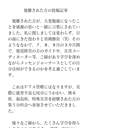
視聴された方の投稿記事
　視聴された方が、大変勉強になったこ
とを感謝の思いと一緒に言葉にされてい
ました。私に関しましては変わらず、目
の前にきた役わりと真剣勝負（笑）その
ようななかで、７、８、９月の３カ月間
で、視覚障害の方のガイドや、災害コー
ディネーター等、ご縁があり学びを深め
ながらメッセンジャーナースとしての自
分は何ができるのかを考え過ごしていま
す。
　これはＰＴＡ管轄にはなりますが、実
際に能登半島七尾市にうかがい、熊本
県、福島県、特殊災害を経験された方の
集う分科会へ参加させていただきまし
た。
　様々なご縁から、たくさん学びを得ら