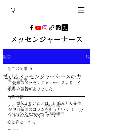
メッセンジャーナース
記事
全ての記事
拡がるメッセンジャーナースの力
全ての記事
　愛知のメッセンジャーナースより、う
研鑽セミナー
れしい報告がありました。
活動の輪
　一番伝えたいことは、川嶋みどり先生
メッセンジャーナースの自立
が中日新聞のコラムを担うという（; ･`д･
メッセンジャーナース活動報告
´）BIGニュースなんです♪
心と絆といのち