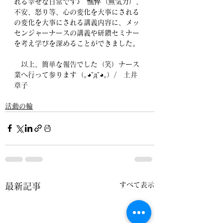
れる幸せな日常です♪　憔悴（無気力）、
不安、怒り等、心の変化を大事にされる
の変化を大事にされる講義内容に、メッ
センジャーナースの講義や研鑽セミナー
を考え学びを深めることができました。
　以上、簡単な報告でした（笑）ナース
業へ行って参ります（｡◕ˇдˇ​◕｡）/　土井　
章子
活動の輪
すべて表示
最新記事