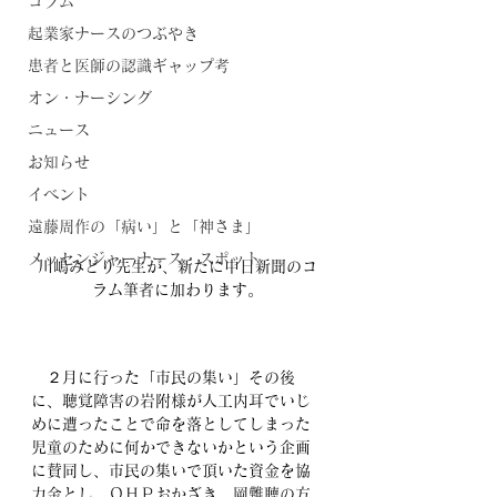
コラム
起業家ナースのつぶやき
患者と医師の認識ギャップ考
オン・ナーシング
ニュース
お知らせ
イベント
遠藤周作の「病い」と「神さま」
メッセンジャーナース・スポット
川嶋みどり先生が、新たに中日新聞のコ
ラム筆者に加わります。
　２月に行った「市民の集い」その後
に、聴覚障害の岩附様が人工内耳でいじ
めに遭ったことで命を落としてしまった
児童のために何かできないかという企画
に賛同し、市民の集いで頂いた資金を協
力金とし、ＯＨＰおかざき、岡難聴の方