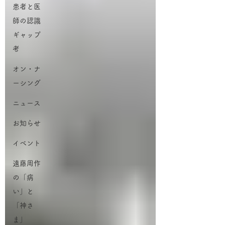
患者と医
師の認識
ギャップ
考
オン・ナ
ーシング
ニュース
お知らせ
イベント
遠藤周作
の「病
い」と
「神さ
ま」