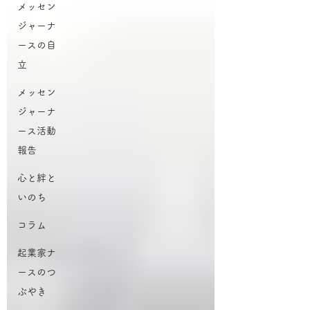
メッセン
ジャーナ
ースの自
立
メッセン
ジャーナ
ース活動
報告
心と絆と
いのち
コラム
起業家ナ
ースのつ
ぶやき