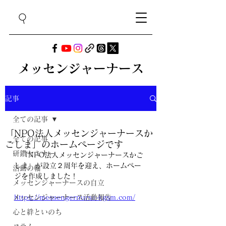
メッセンジャーナース
記事
全ての記事
「NPO法人メッセンジャーナースか
全ての記事
ごしま」のホームページです
研鑽セミナー
　「NPO法人メッセンジャーナースかご
しま」が設立２周年を迎え、ホームペー
活動の輪
ジを作成しました！
メッセンジャーナースの自立
メッセンジャーナース活動報告
https://messengernurse-kgsm.com/
心と絆といのち