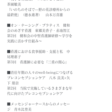
茶園敏美
『いのちのそばで―野の花診療所からの
最終便』（徳永進著）　山本万喜雄
■オン・ナーシング・プラティス　健和
会のめざす看護　東郷美香子・赤池智江
第2回　健和会の中堅看護師研修～学びを
実践に活かす仕組み～　
■看護における食事援助・支援と私　中
尾理惠子
第3回　看護師に必要な「三重の関心」　
■青壮年期の人々のwell-beingにつなげる
プレコンセプションケア　八木 良美+矢
下 朋奈
第2回　当院で実施しているさまざまな年
代に向けたプレコンセプションケア　
■メッセンジャーナースからのメッセー
ジ　青木比登美