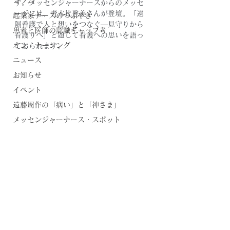
コラム
す。メッセンジャーナースからのメッセ
ージには、青木比登美さんが登壇。「遠
起業家ナースのつぶやき
隔看護で人と想いをつなぐ―見守りから
患者と医師の認識ギャップ考
看護りへ」と題して看護への思いを語っ
オン・ナーシング
ておられます。
ニュース
お知らせ
イベント
遠藤周作の「病い」と「神さま」
メッセンジャーナース・スポット