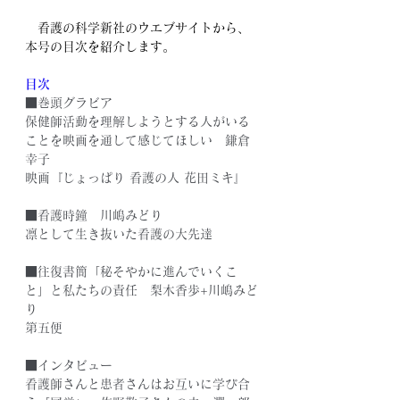
　看護の科学新社のウエブサイトから、
本号の目次を紹介します。
目次
■巻頭グラビア
保健師活動を理解しようとする人がいる
ことを映画を通して感じてほしい　鎌倉
幸子
映画『じょっぱり 看護の人 花田ミキ』　
■看護時鐘　川嶋みどり
凛として生き抜いた看護の大先達
■往復書簡「秘そやかに進んでいくこ
と」と私たちの責任　梨木香歩+川嶋みど
り
第五便　　
■インタビュー
看護師さんと患者さんはお互いに学び合