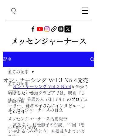
メッセンジャーナース
記事
全ての記事
オン・ナーシング Vol.3 No.4発売
全ての記事
オン・ナーシング Vol.3 No.4
が発売さ
研鑽セミナー
れました。
巻頭グラビアでは、映画『じ
ょっぱり 看護の人 花田ミキ』
のプロデュ
活動の輪
ーサー、鎌倉幸子さんにインタビューし
メッセンジャーナースの自立
ています。
メッセンジャーナース活動報告
　武久ぶく+村松静子の対談、12回「思
心と絆といのち
いやれる心を持とう」も掲載されていま