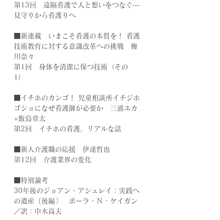
第13回　遠隔看護で人と想いをつなぐ―
見守りから看護りへ　
■新連載　いまこそ看護の本質を！ 看護
技術教育に対する意識改革への挑戦　梅
川奈々
第1回　身体を清潔に保つ技術（その
1）　
■イチホのカンゴ！ 児童相談所イチジホ
ゴショになぜ看護師が必要か　三浦ユカ
+飯島章太
第2回　イチホの看護，リアルな話　
■新人介護職の応援　伊達哲也
第12回　介護業界の変化　
■特別論考
30年後のジョアン・アシュレイ：実践へ
の遺産〔後編〕　ポーラ・Ｎ・ケイガン
／訳：中木高夫