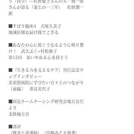
う「同学」―佐野敬子さんの夫・潤一郎
さんが語る「妻との一三年」　佐野潤一
郎
■すばり臨床4　犬塚久美子
地域医療お届け隊でござる　
■あなたの心に低くうなるように鳴り響
け！　武久ぶく+村松静子
第12回　思いやれる心を持とう　
■『生きる力を支えるケア』刊行記念ウ
ェブインタビュー
美須賀病院に学びたい方々とのつながり
〔前編〕　重見美代子
■固定チームナーシング研究会地方会だ
より
北陸地方会
■書評
『戦争と看護婦』（川嶋みどり他著）　