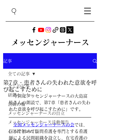
メッセンジャーナース
記事
全ての記事
第7章・患者さんの失われた意欲を呼
全ての記事
び起こすために
研鑽セミナー
　今回はメッセンジャーナースの大島富
枝さんの朗読で、第7章「患者さんの失わ
活動の輪
れた意欲を呼び起こすために」です。
メッセンジャーナースの自立
メッセンジャーナース活動報告
全国メッセンジャーナースの会
では、
心と絆といのち
日本で初めて訪問看護を専門とする看護
師による民間組織を設立し，在宅看護の