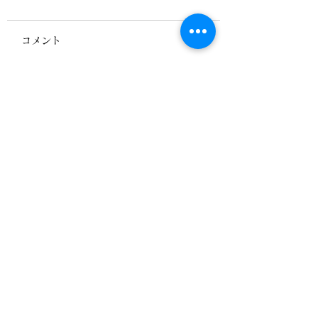
コメント
第18章「看護行為に一
第17章・看護の
コメントを追加…
貫して責任を持つ“一人
ら考える脳死・臓
開業”」
植
▶当会における「プライバシーポリシー」につ
いて
＊当協会が個人情報を共有する際には、適正か
つ公正な手段によって個人情報を取得し、利用
目的を「事例」に特定し、明確化しています。
＊個人情報を認定協会の関係者間で共同利用す
る場合には、個人情報の適正な利用を実現する