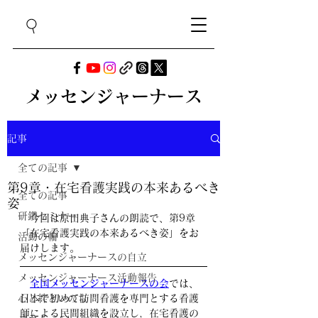
メッセンジャーナース
記事
全ての記事
第9章・在宅看護実践の本来あるべき
全ての記事
姿
研鑽セミナー
　今回は原田典子さんの朗読で、第9章
「在宅看護実践の本来あるべき姿」をお
活動の輪
届けします。
メッセンジャーナースの自立
メッセンジャーナース活動報告
全国メッセンジャーナースの会
では、
心と絆といのち
日本で初めて訪問看護を専門とする看護
師による民間組織を設立し，在宅看護の