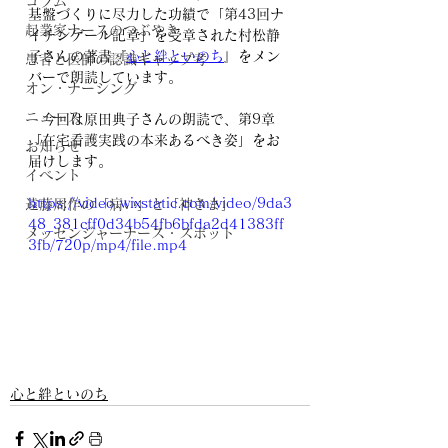
コラム
基盤づくりに尽力した功績で「第43回ナ
起業家ナースのつぶやき
イチンゲール記章」を受章された村松静
子さんの著書『
心と絆といのち
』をメン
患者と医師の認識ギャップ考
バーで朗読しています。 
オン・ナーシング
ニュース
　今回は原田典子さんの朗読で、第9章
「在宅看護実践の本来あるべき姿」をお
お知らせ
届けします。
イベント
https://video.wixstatic.com/video/9da3
遠藤周作の「病い」と「神さま」
48_381cff0d34b54fb6bfda2d41383ff
メッセンジャーナース・スポット
3fb/720p/mp4/file.mp4
心と絆といのち