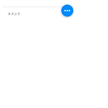
コメント
第18章「看護行為に一
第17章・看護の
コメントを追加…
貫して責任を持つ“一人
ら考える脳死・臓
開業”」
植
▶当会における「プライバシーポリシー」につ
いて
＊当協会が個人情報を共有する際には、適正か
つ公正な手段によって個人情報を取得し、利用
目的を「事例」に特定し、明確化しています。
＊個人情報を認定協会の関係者間で共同利用す
る場合には、個人情報の適正な利用を実現する