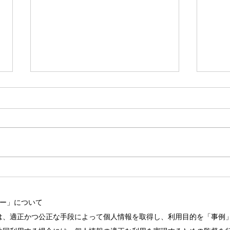
研鑽セミナーI・IIのタイトル
あな
変更
スに
シー」について
は、適正かつ公正な手段によって個人情報を取得し、利用目的を「事例