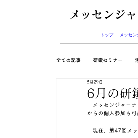
メッセンジャ
トップ
メッセン
全ての記事
研鑽セミナー
5月29日
心と絆といのち
コラム
6月の研
　メッセンジャーナ
ニュース
お知らせ
イ
からの個人参加も可
　現在、第47回メ