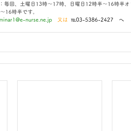
：毎回、土曜日13時～17時、日曜日12時半～16時半
～16時半です。
minar1@e-nurse.ne.jp
　又は  
℡03-5386-2427　へ