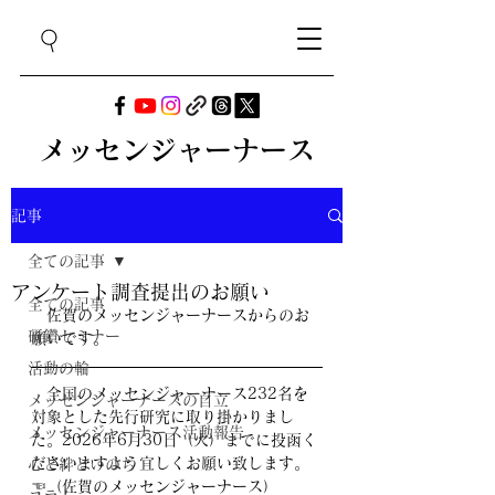
メッセンジャーナース
記事
全ての記事
アンケート調査提出のお願い
全ての記事
　佐賀のメッセンジャーナースからのお
研鑽セミナー
願いです。
活動の輪
　全国のメッセンジャーナース232名を
メッセンジャーナースの自立
対象とした先行研究に取り掛かりまし
メッセンジャーナース活動報告
た。2026年6月30日（火）までに投函く
ださいますよう宜しくお願い致します。
心と絆といのち
☜（佐賀のメッセンジャーナース）