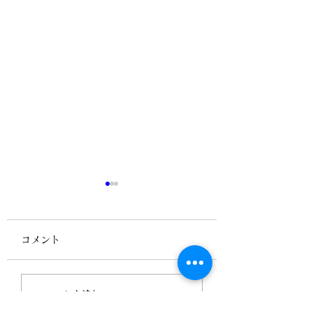
コメント
ミニ体験シリーズの1回
北海道で新たな活
コメントを追加…