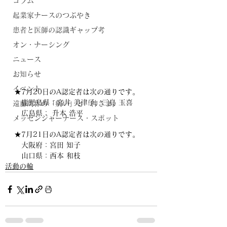
コラム
起業家ナースのつぶやき
患者と医師の認識ギャップ考
オン・ナーシング
ニュース
お知らせ
イベント
★7月20日のA認定者は次の通りです。
　鹿児島県：宮井 美津子、三島 玉喜
遠藤周作の「病い」と「神さま」
　広島県： 升本 浩平
メッセンジャーナース・スポット
★7月21日のA認定者は次の通りです。
　大阪府：宮田 知子
　山口県：西本 和枝
活動の輪