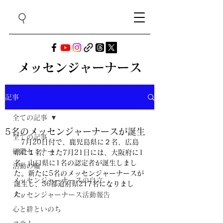
メッセンジャーナース
記事
全ての記事
5名のメッセンジャーナースが誕生
全ての記事
　7月20日付で、鹿児島県に２名、広島
研鑽セミナー
県に１名、また7月21日には、大阪府に1
名、山口県に1名の認定者が誕生しまし
活動の輪
た。新たに5名のメッセンジャーナースが
メッセンジャーナースの自立
誕生し、36都道府県217名になりまし
た。
メッセンジャーナース活動報告
心と絆といのち