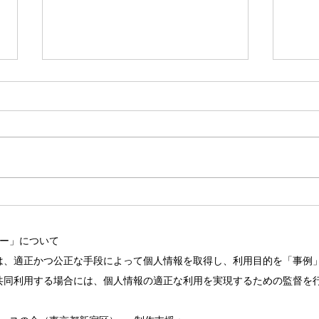
オン・ナーシング Vol.4
オン
No.4発行
No
シー」について
は、適正かつ公正な手段によって個人情報を取得し、利用目的を「事例
共同利用する場合には、個人情報の適正な利用を実現するための監督を