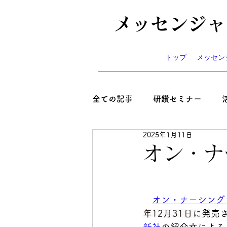
メッセンジャ
トップ
メッセン
全ての記事
研鑽セミナー
2025年1月11日
心と絆といのち
コラム
オン・ナ
ニュース
お知らせ
イ
オン・ナーシング Vo
年12月31日に
発売