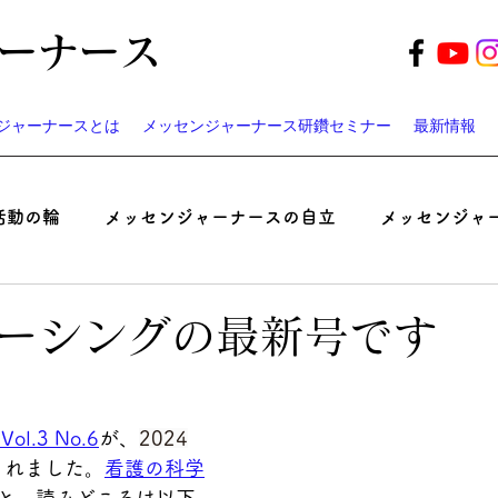
ーナース
ジャーナースとは
メッセンジャーナース研鑽セミナー
最新情報
活動の輪
メッセンジャーナースの自立
メッセンジャ
起業家ナースのつぶやき
患者と医師の認識ギャップ考
ーシングの最新号です
ベント
遠藤周作の「病い」と「神さま」
メッセンジ
l.3 No.6
が、
2024
されました。
看護の科学