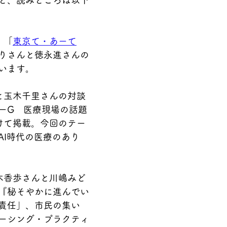
と、読みどころは以下
：「
東京て・あーて
りさんと徳永進さんの
います。
と玉木千里さんの対談
ーG　医療現場の話題
けて掲載。今回のテー
AI時代の医療のあり
木香歩さんと川嶋みど
『秘そやかに進んでい
責任」、市民の集い
ーシング・プラクティ