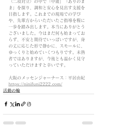
〈二項対立〉の中で「中庸」「ありのま
ま」を探り、調和と安心を見出す支援を
目指します。これまでの現場での学び
や、先輩方からいただいたご指導を糧に
一歩を踏み出します。本当にありがとう
ございました。今はまだ何も始まってお
らず、不安と期待でいっぱいですが、身
の丈に応じた形で静かに、スモールに、
ゆっくりと始めていくつもりです。未熟
者ではありますが、今後とも温かく見守
っていただけますと幸いです。
大阪のメッセンジャーナース：平居由紀
https://ninifuni2222.com/
活動の輪