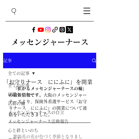
メッセンジャーナース
記事
全ての記事
「お守りナース ににふに」を開業
全ての記事
　「拡がるメッセンジャーナースの輪」
研鑽セミナー
の最新情報です。
大阪のメッセンジャー
ナースより、保険外看護サービス「お守
活動の輪
りナース　ににふに」の開業について連
メッセンジャーナースの自立
絡をいただきました。
メッセンジャーナース活動報告
心と絆といのち
　紫陽花の花が色づく季節となりまし