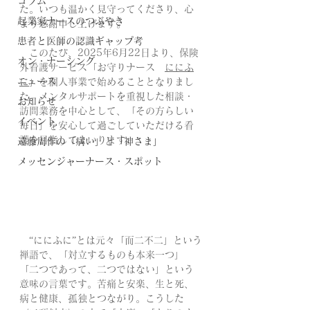
コラム
た。いつも温かく見守ってくださり、心
起業家ナースのつぶやき
より感謝申し上げます。
患者と医師の認識ギャップ考
　このたび、2025年6月22日より、保険
オン・ナーシング
外看護サービス「お守りナース　
ににふ
ニュース
に
」を個人事業で始めることとなりまし
た。メンタルサポートを重視した相談・
お知らせ
訪問業務を中心として、「その方らしい
イベント
毎日」を安心して過ごしていただける看
護を目指してまいります。
遠藤周作の「病い」と「神さま」
メッセンジャーナース・スポット
　“ににふに”とは元々「而二不二」という
禅語で、「対立するものも本来一つ」
「二つであって、二つではない」という
意味の言葉です。苦痛と安楽、生と死、
病と健康、孤独とつながり。こうした