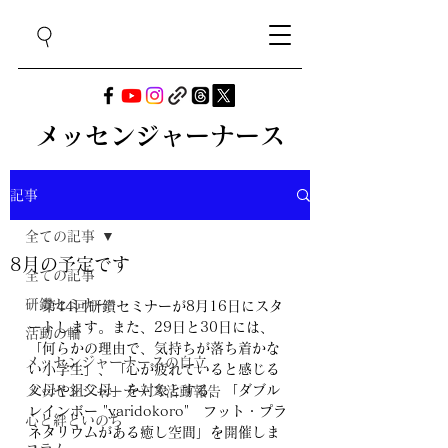
メッセンジャーナース
記事
全ての記事
8月の予定です
全ての記事
研鑽セミナー
　第44回研鑽セミナーが8月16日にスタ
ートします。また、29日と30日には、
活動の輪
「何らかの理由で、気持ちが落ち着かな
メッセンジャーナースの自立
い小学生」、「心が疲れていると感じる
父母や祖父母」を対象とする、「ダブル
メッセンジャーナース活動報告
レインボー "yaridokoro"　フット・プラ
心と絆といのち
ネタリウムがある癒し空間」を開催しま