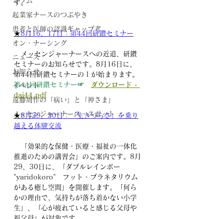
コラム
す。
起業家ナースのつぶやき
患者と医師の認識ギャップ考
★
8月16、17日：第44回研鑽セミナー
オン・ナーシング
　メッセンジャーナースへの近道、研鑽
ニュース
セミナーのお知らせです。8月16日に、
お知らせ
第44回研鑽セミナーのＩが始まります。
第44回研鑽セミナー☞　
ダウンロード - 
イベント
dai44.pdf
遠藤周作の「病い」と「神さま」
メッセンジャーナース・スポット
★
8月29、30日：「生きづらさ」を乗り
越える体験交流
　「効果的な保健・医療・福祉の一体化
推進のための講習会」のご案内です。8月
29、30日に、「ダブルレインボー 
"yaridokoro"　フット・プラネタリウム
がある癒し空間」を開催します。「何ら
かの理由で、気持ちが落ち着かない小学
生」、「心が疲れていると感じる父母や
祖父母」が対象です。