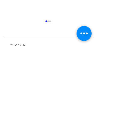
コメント
6月の研鑽セミナーは
お一人様と子供に
コメントを追加…
13、14日です
たくない方のため
活セミナー
▶当会における「プライバシーポリシー」につ
いて
＊当協会が個人情報を共有する際には、適正か
つ公正な手段によって個人情報を取得し、利用