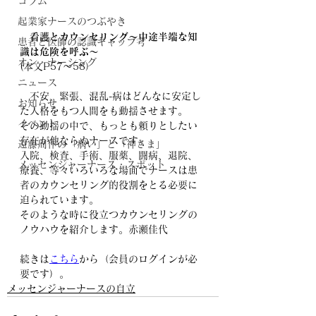
コラム
起業家ナースのつぶやき
看護とカウンセリング～中途半端な知
患者と医師の認識ギャップ考
識は危険を呼ぶ～
オン・ナーシング
(本文P57～58）
ニュース
　不安、緊張、混乱-病はどんなに安定し
お知らせ
た人格をもつ人間をも動揺させます。
イベント
その動揺の中で、もっとも頼りとしたい
存在が他ならぬナースです。
遠藤周作の「病い」と「神さま」
入院、検査、手術、服薬、闘病、退院、
メッセンジャーナース・スポット
療養、等々いろいろな場面でナースは患
者のカウンセリング的役割をとる必要に
迫られています。
そのような時に役立つカウンセリングの
ノウハウを紹介します。
赤瀬佳代
続きは
こちら
から（会員のログインが必
要です）。
メッセンジャーナースの自立