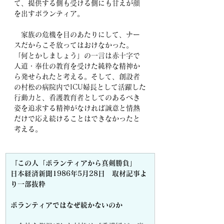
て、提供する側も受ける側にも甘えが顔
を出すボランティア。
　家族の危機を目のあたりにして、ナー
スだからこそ放ってはおけなかった。
「何とかしましょう」の一言は赤十字で
人道・奉仕の教育を受けた純粋な精神か
ら発せられたと考える。そして、創設者
の村松の病院内でICU婦長として活躍した
行動力と、看護教育者としてのあるべき
姿を追求する精神がなければ誠意と情熱
だけで応え続けることはできなかったと
考える。
『この人「ボランティアから真剣勝負」　
日本経済新聞1986年5月28日　取材記事よ
り一部抜粋
ボランティアではなぜ続かないのか