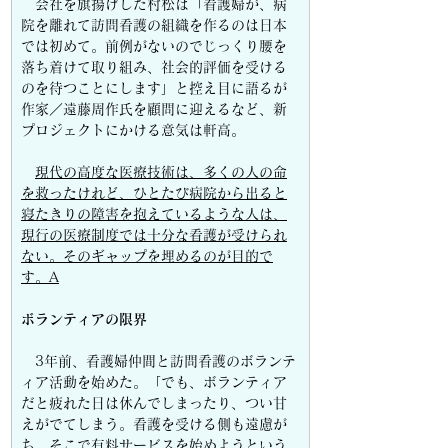
　会社を旗揚げした村松は「看護婦が、病
院を離れて訪問看護の組織を作るのは日本
では初めて。前例がないのでじっくり腰を
落ち着けて取り組み、社会的評価を受ける
のを待つことにします」と控え目に語るが
作家／遠藤周作氏を顧問に迎えるなど、新
プロジェクトにかける意気は軒高。
現代の高度な医療技術は、多くの人の命
を救ったけれど、ひとたび病院から出ると
寝たきりの障害を抱えているような人は、
現行の医療制度では十分な看護が受けられ
ない。そのギャップを埋めるのが目的で
す。A
ボランティアの限界
　3年前、看護婦仲間と訪問看護のボランテ
ィア活動を始めた。「でも、ボランティア
だと疲れた日は休んでしまったり、つい甘
えがでてしまう。看護を受ける側も遠慮が
ち。そこで有料サービスを始めようという