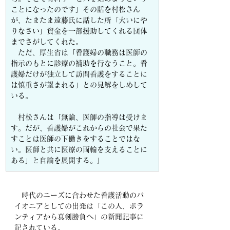
ことになったのです」その話を村松さん
が、たまたま遠藤氏に話した所「大いにや
りなさい」資金を一部援助してくれる団体
までさがしてくれた。
　ただ、厚生省は「看護婦の職務は医師の
指示のもとに診療の補助を行なうこと。看
護婦だけが独立して訪問看護をすることに
は慎重さが望まれる」との見解をしめして
いる。
　村松さんは「無論、医師の指導は受けま
す。だが、看護婦がこれからの社会で果た
すことは医師の下働きをすることではな
い。医師と共に医療の両輪を支えることに
ある」と自論を展開する。』
　時代のニーズに合わせた看護活動のパ
イオニアとしての出発は「この人、ボラ
ンティアから真剣勝負へ」の新聞記事に
記されている。