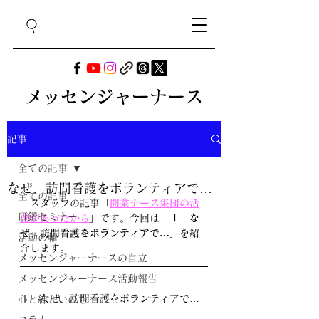
メッセンジャーナース
記事
全ての記事
なぜ、訪問看護をボランティアで…
全ての記事
スタッフの記事「
開業ナース集団の活
研鑽セミナー
動があったから
」です。今回は「
Ⅰ　な
ぜ、訪問看護をボランティアで…」
を紹
活動の輪
介します。
メッセンジャーナースの自立
メッセンジャーナース活動報告
Ⅰ　なぜ、訪問看護をボランティアで…
心と絆といのち