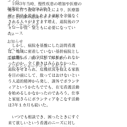
コラム
　1983年当時、慢性疾患の増加や医療の
起業家ナースのつぶやき
進歩に伴う救命率の向上により、医療器
材・器具を装着したまま退院を余儀なく
患者と医師の認識ギャップ考
される人々がますます増え、退院後のフ
オン・ナーシング
ォローが質・量ともに必要になってい
ニュース
た。　
お知らせ
　しかし、病院を基盤にした訪問看護
イベント
は、地域に密着していない基幹病院とし
ては難しく、赤字覚悟では始められなか
遠藤周作の「病い」と「神さま」
ったのか、全く動きはみられなかった。
メッセンジャーナース・スポット
退院をせまられ、危機状況を抱える家族
を目の前にして、放ってはおけないとい
う人道的精神から発し、課外でボランテ
ィアというかたちででも、在宅看護活動
を始めるしかなかったのであろう。仕事
と家庭さらにボランティアをこなす活動
は3年１カ月も続いた。
　いつでも相談でき、困ったときにすぐ
来て欲しいという看護のニーズに対し