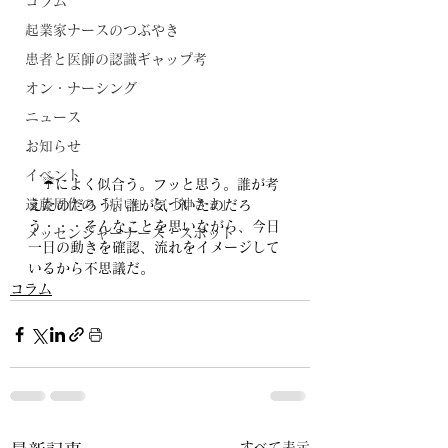
コラム
起業家ナースのつぶやき
患者と医師の認識ギャップ考
オン・ナーシング
ニュース
お知らせ
イベント
　☔によく似合う。フッと思う。誰が考
遠藤周作の「病い」と「神さま」
えたのだろう。誰が気づいたのだろ
う・・・そんなことを思いながら、今日
メッセンジャーナース・スポット
一日の動きを確認、流れをイメージして
いるから不思議だ。
コラム
すべて表示