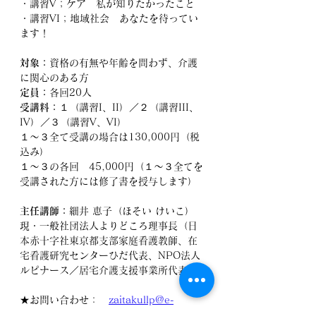
・講習V；ケア　私が知りたかったこと
・講習VI；地域社会　あなたを待ってい
ます！
対象：
資格の有無や年齢を問わず、介護
に関心のある方
定員：
各回20人
受講料：
１（講習I、II）／２（講習III、
IV）／３（講習V、VI）
１～３全て受講の場合は130,000円（税
込み）
１～３の各回　45,000円（１～３全てを
受講された方には修了書を授与します）
主任講師：
細井 恵子（ほそい けいこ）
現・一般社団法人よりどころ理事長（日
本赤十字社東京都支部家庭看護教師、在
宅看護研究センターひだ代表、NPO法人
ルピナース／居宅介護支援事業所代表
★お問い合わせ：　
zaitakullp@e-
nurse.ne.jp