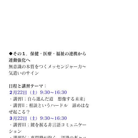
🍀その１．保健・医療・福祉の連携から
連動強化へ
無意識の本質をつくメッセンジャー力～
気遣いのサイン
日程と講習テーマ：
２月22日（土）9:30～16:30
・講習I；自ら選んだ道　想像する未来」
・講習II；相談というハードル　諦めはな
ぜ起こる？
３月22日（土）9:30～16:30
・講習III；鍵を握る非言語コミュニケー
ション
・講習IV；専門職が抱く　認識のギャッ