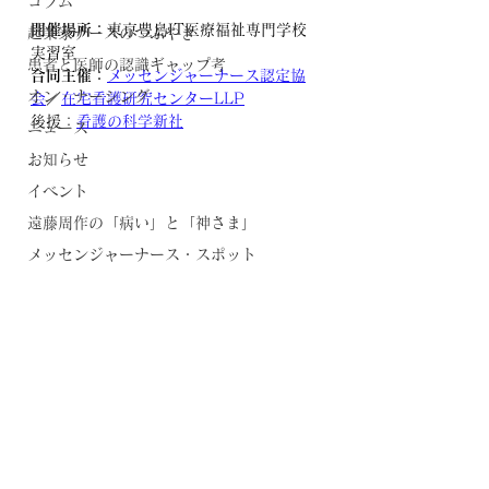
コラム
開催場所：
東京豊島IT医療福祉専門学校 
起業家ナースのつぶやき
実習室
患者と医師の認識ギャップ考
合同主催：
メッセンジャーナース認定協
オン・ナーシング
会
／
在宅看護研究センターLLP
後援：
看護の科学新社
ニュース
お知らせ
イベント
遠藤周作の「病い」と「神さま」
メッセンジャーナース・スポット