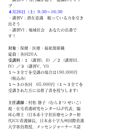
プ
４月26日（土）9:30～16:30
・講習V；潜在意識　眠っている力を引き
出そう
・講習VI；地域社会　あなたの出番で
す！
対象：
保健・医療・福祉関係職
定員：
各回20人
受講料：
１（講習I、II）／２（講習III、
IV）／３（講習V、VI）
１～３全てを受講の場合は190,000円
（税込み）
１～３の各回　65,000円（１～３全てを
受講された方には修了書を授与します）
主任講師：
村松 静子（むらまつ せいこ）
現・在宅看護研究センターLLP代表、臨
床心理士（日本赤十字社医療センター初
代ICU看護師長、日本赤十字九州国際看護
大学客員教授、メッセンジャーナース認