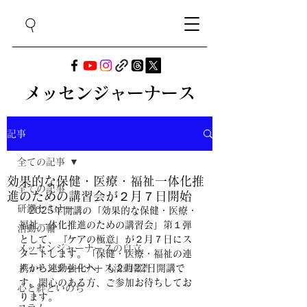
メッセンジャーナース
記事
全ての記事
効果的な保健・医療・福祉一体化推
全ての記事
進のための講習会が２月７日開始
研鑽セミナー
　2025年開講の「効果的な保健・医療・
福祉一体化推進のための講習会」第１弾
活動の輪
として、『ケアの極意』が２月７日にス
メッセンジャーナースの自立
タートします。「
保健・医療・福祉の連
メッセンジャーナース活動報告
携から連動強化へ」も２月22日開講で
す。
関心のある方、ご参加お待ちしてお
心と絆といのち
ります。