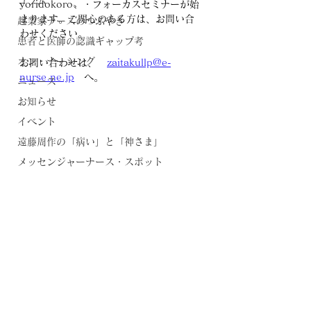
コラム
yoridokoro〟・フォーカスセミナーが始
まります。
ご関心のある方は、お問い合
起業家ナースのつぶやき
わせください。
患者と医師の認識ギャップ考
オン・ナーシング
お問い合わせは、　
zaitakullp@e-
nurse.ne.jp
　へ。
ニュース
お知らせ
イベント
遠藤周作の「病い」と「神さま」
メッセンジャーナース・スポット