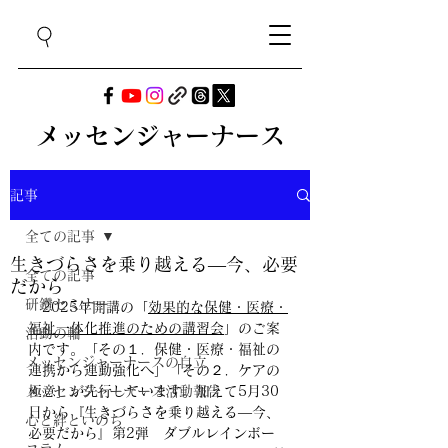
メッセンジャーナース
記事
全ての記事
生きづらさを乗り越える―今、必要
全ての記事
だから
研鑽セミナー
2025年開講の「
効果的な保健・医療・
福祉一体化推進のための講習会
」のご案
活動の輪
内です。「
その１．保健・医療・福祉の
メッセンジャーナースの自立
連携から連動強化へ」「その２．ケアの
メッセンジャーナース活動報告
極意」が先行しています。加えて
5月30
日から『生きづらさを乗り越える―今、
心と絆といのち
必要だから』第2弾　ダブルレインボー