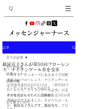
メッセンジャーナース
記事
全ての記事
紙屋克子さんが第50回フローレン
全ての記事
ス・ナイチンゲール章を受章
研鑽セミナー
スイス・ジュネーブにある赤十字国際
委員会のフローレンス・ナイチンゲール
活動の輪
記章選考委員会が5月12日、「第50回フ
メッセンジャーナースの自立
ローレンス・ナイチンゲール記章」の受
メッセンジャーナース活動報告
章者を発表しました。日本からは3名の看
護師が受章されました。そのうちの一人
心と絆といのち
が、
紙屋克子さんです。紙屋先生、
フロ