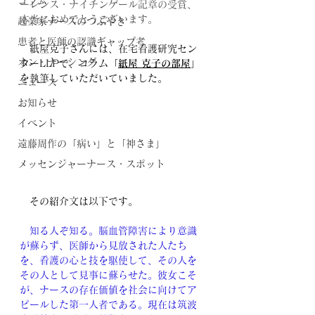
コラム
ーレンス・ナイチンゲール記章の受賞、
本当におめでとうございます。
起業家ナースのつぶやき
患者と医師の認識ギャップ考
　紙屋克子さんには、在宅看護研究セン
オン・ナーシング
ターLLPで、コラム「
紙屋 克子の部屋
」
を執筆していただいていました。
ニュース
お知らせ
イベント
遠藤周作の「病い」と「神さま」
メッセンジャーナース・スポット
　その紹介文は以下です。
知る人ぞ知る。脳血管障害により意識
が蘇らず、医師から見放された人たち
を、看護の心と技を駆使して、その人を
その人として見事に蘇らせた。彼女こそ
が、ナースの存在価値を社会に向けてア
ピールした第一人者である。現在は筑波