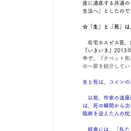
座に通底する共通の
生法へ」としたので
☆
「生」と「死」は
　在宅ホスピス医、
『いきいき』2013
中で、
『チベット死
の一節を紹介してい
生と死は、コインの
　以前、作家の遠藤
は、死の瞬間から次
臨終を迎えた人の枕
　経典には、「私た