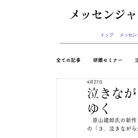
メッセンジャ
トップ
メッセン
全ての記事
研鑽セミナー
4月27日
心と絆といのち
コラム
泣きなが
ゆく
ニュース
お知らせ
イ
　原山建郎氏の新作
の「
３．
泣きながら