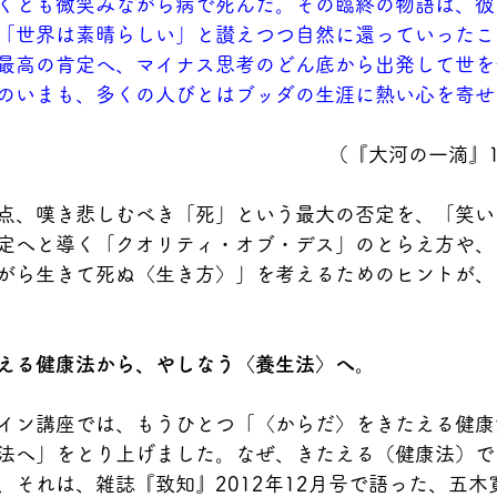
くとも微笑みながら病で死んだ。その臨終の物語は、彼
「世界は素晴らしい」と讃えつつ自然に還っていったこ
最高の肯定へ、マイナス思考のどん底から出発して世を
のいまも、多くの人びとはブッダの生涯に熱い心を寄せ
（『大河の一滴』1
点、嘆き悲しむべき「死」という最大の否定を、「笑い
定へと導く「クオリティ・オブ・デス」のとらえ方や、
がら生きて死ぬ〈生き方〉」を考えるためのヒントが、
える健康法から、やしなう〈養生法〉へ。
イン講座では、もうひとつ「〈からだ〉をきたえる健康
法へ」をとり上げました。なぜ、きたえる（健康法）で
、それは、雑誌
『致知』2012年12月号で語った、
五木