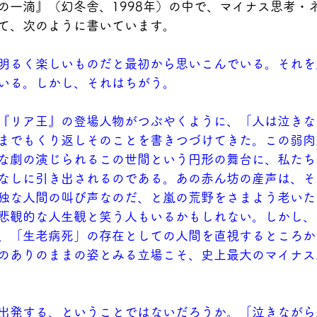
の一滴』（幻冬舎、1998年）の中で、マイナス思考・
て、次のように書いています。
明るく楽しいものだと最初から思いこんでいる。それを
いる。しかし、それはちがう。
『リア王』の登場人物がつぶやくように、「人は泣きな
までもくり返しそのことを書きつづけてきた。この弱肉
な劇の演じられるこの世間という円形の舞台に、私たち
なしに引き出されるのである。あの赤ん坊の産声は、そ
独な人間の叫び声なのだ、と嵐の荒野をさまよう老いた
悲観的な人生観と笑う人もいるかもしれない。しかし、
、「生老病死」の存在としての人間を直視するところか
のありのままの姿とみる立場こそ、史上最大のマイナス
出発する、ということではないだろうか。「泣きながら