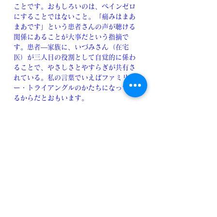
ことです。おもしろいのは、ペインゼロ
にすることではないこと。「痛みはまあ
まあです」という患者さんの声が聴ける
関係にあることが大事だという指摘で
す。患者―家族に、いづみさん（在宅
医）が三人目の役割として自覚的に係わ
ることで、やさしさとやすらぎが共有さ
れている。私の言葉でいえばファミリ
ー・トライアングルのかたちになってい
るからだとおもいます。
　医師だからといって医療の科学的な力
（たとえば、モルヒネ）を最大の武器に
しないで、むしろ二次的に利用すること
で、心が通い合う人間関係（これをコミ
ュニケーションといっては誤りです）を
紡ぎこんでいくということでしょう。だ
から、ここで｢痛み｣とは生きる上でだれ
もがかかえている痛みのことで特別な痛
みではない。つまり、痛みの共感は他者
と理解し合う際の大事な左様でもあると