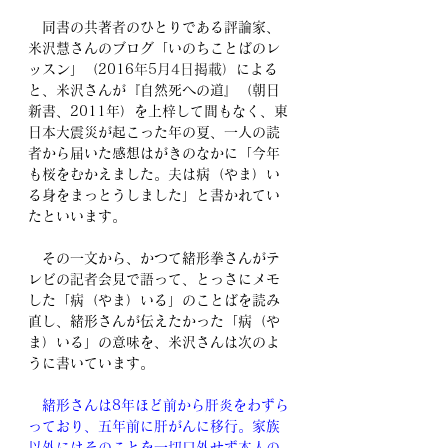
　同書の共著者のひとりである評論家、
米沢慧さんのブログ「いのちことばのレ
ッスン」（2016
年5月4日掲載）
による
と、米沢さんが『自然死への道』（朝日
新書、2011年）を上梓して間もなく、東
日本大震災が起こった年の夏、一人の読
者から届いた感想はがきのなかに「今年
も桜をむかえました。夫は病（やま）い
る身をまっとうしました」と書かれてい
たといいます。
　その一文から、かつて緒形拳さんがテ
レビの記者会見で語って、とっさにメモ
した「病（やま）いる」のことばを読み
直し、緒形さんが伝えたかった「病（や
ま）いる」の意味を、米沢さんは次のよ
うに書いています。
　緒形さんは8年ほど前から肝炎をわずら
っており、五年前に肝がんに移行。家族
以外にはそのことを一切口外せず本人の