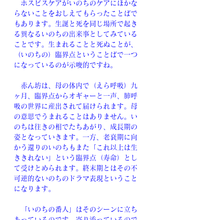
　ホスピスケアがいのちのケアにほかな
らないことをおしえてもらったことばで
もあります。生誕と死を同じ場所で起き
る異なるいのちの出来事としてみている
ことです。生まれることと死ぬことが、
（いのちの）臨界点ということばで一つ
になっているのが示唆的ですね。
　赤ん坊は、母の体内で（えら呼吸）九
ヶ月、臨界点からオギャーと一声、肺呼
吸の世界に産出されて届けられます。母
の意思でうまれることはありません。い
のちは往きの相でたちあがり、成長期の
姿となっていきます。一方、老衰期に向
かう還りのいのちもまた「これ以上は生
ききれない」という臨界点（寿命）とし
て受けとめられます。終末期とはその不
可逆的ないのちのドラマ表現ということ
になります。
　「いのちの番人」はそのシーンに立ち
あっているのです。寄り添っているので