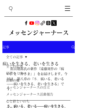
メッセンジャーナース
記事
全ての記事
病いを生きる、老いを生きる
全ての記事
　原山建郎氏の新作『遠藤周作の「病
研鑽セミナー
い」と「神さま」』をお届けします。今
回は、第八章の「
５．
病いる、老いる
活動の輪
――病いを生きる、老いを生きる
」で
メッセンジャーナースの自立
す。
メッセンジャーナース活動報告
心と絆といのち
５．
病いる、老いる――病いを生きる、