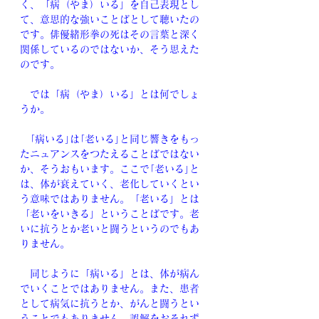
く、「病（やま）いる」を自己表現とし
て、意思的な強いことばとして聴いたの
です。俳優緒形拳の死はその言葉と深く
関係しているのではないか、そう思えた
のです。
　では「病（やま）いる」とは何でしょ
うか。
　｢病いる｣は｢老いる｣と同じ響きをもっ
たニュアンスをつたえることばではない
か、そうおもいます。ここで｢老いる｣と
は、体が衰えていく、老化していくとい
う意味ではありません。「老いる」とは
「老いをいきる」ということばです。老
いに抗うとか老いと闘うというのでもあ
りません。
　同じように「病いる」とは、体が病ん
でいくことではありません。また、患者
として病気に抗うとか、がんと闘うとい
うことでもありません。誤解をおそれず