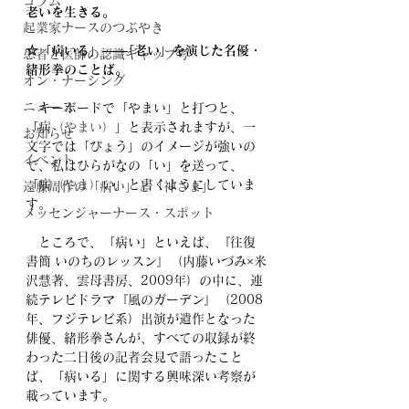
コラム
老いを生きる。
起業家ナースのつぶやき
☆「病いる」――｢老い」を演じた名優・
患者と医師の認識ギャップ考
緒形拳のことば。
オン・ナーシング
ニュース
　キーボードで「やまい」と打つと、
「病
（やまい）
」と表示されますが、一
お知らせ
文字では「びょう」のイメージが強いの
イベント
で、私はひらがなの「い」を送って、
「病
（やま）
い」と書くようにしていま
遠藤周作の「病い」と「神さま」
す。
メッセンジャーナース・スポット
　ところで、「病い」といえば、『往復
書簡 いのちのレッスン』（内藤いづみ×米
沢慧著、雲母書房、2009年）の中に、連
続テレビドラマ『風のガーデン』（2008
年、フジテレビ系）出演が遺作となった
俳優、緒形拳さんが、すべての収録が終
わった二日後の記者会見で語ったこと
ば、「病いる」に関する興味深い考察が
載っています。