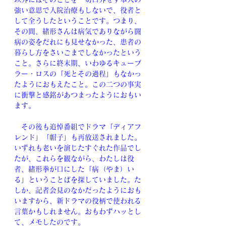
強い意思で入院治療もしないで、役者と
して全うしたということです。つまり、
その間、緒形さんは病気でありながら闘
病の姿をだれにも見せなかった、患者の
暮らし方をさいごまでしなかったという
こと。さらに終末期、いわゆるキューブ
ラー・ロスの「死とその過程」もなかっ
たようにおもえたこと。この二つの事実
に衝撃と感銘があつまったようにおもい
ます。
　その後も追悼番組でドラマ「ディアフ
レンド」「帽子」も再放送されました。
いずれも老いを演じたすぐれた作品でし
たが、これらを観ながら、わたしは役
者、緒形拳が口にした「病（やま）い
る」ということばを探していました。た
しか、記者会見のなかだったようにおも
いますから、新ドラマの役柄で使われる
言葉かもしれません。おもわずハッとし
て、メモしたのです。