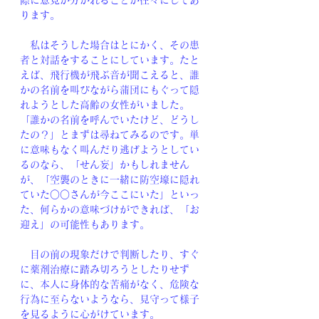
際に意見が分かれることが往々にしてあ
ります。
　私はそうした場合はとにかく、その患
者と対話をすることにしています。たと
えば、飛行機が飛ぶ音が聞こえると、誰
かの名前を叫びながら蒲団にもぐって隠
れようとした高齢の女性がいました。
「誰かの名前を呼んでいたけど、どうし
たの？」とまずは尋ねてみるのです。単
に意味もなく叫んだり逃げようとしてい
るのなら、「せん妄」かもしれません
が、「空襲のときに一緒に防空壕に隠れ
ていた○○さんが今ここにいた」といっ
た、何らかの意味づけができれば、「お
迎え」の可能性もあります。
　目の前の現象だけで判断したり、すぐ
に薬剤治療に踏み切ろうとしたりせず
に、本人に身体的な苦痛がなく、危険な
行為に至らないようなら、見守って様子
を見るように心がけています。