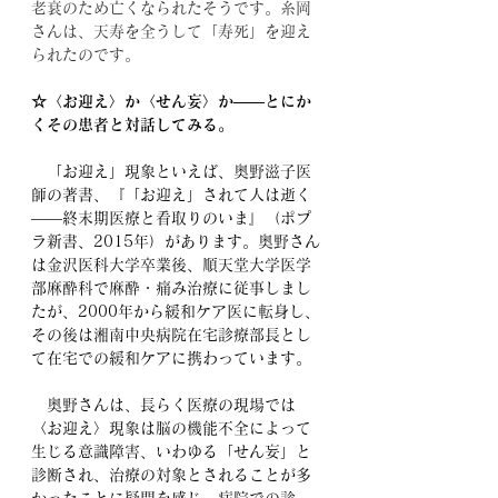
老衰のため亡くなられたそうです。糸岡
さんは、天寿を全うして「寿死」を迎え
られたのです。
☆〈お迎え〉か〈せん妄〉か――とにか
くその患者と対話してみる。
　「お迎え」現象といえば、奥野滋子医
師の著書、『「お迎え」されて人は逝く
――終末期医療と看取りのいま』（ポプ
ラ新書、2015年）があります。奥野さん
は金沢医科大学卒業後、順天堂大学医学
部麻酔科で麻酔・痛み治療に従事しまし
たが、2000年から緩和ケア医に転身し、
その後は湘南中央病院在宅診療部長とし
て在宅での緩和ケアに携わっています。
　奥野さんは、長らく医療の現場では
〈お迎え〉現象は脳の機能不全によって
生じる意識障害、いわゆる「せん妄」と
診断され、治療の対象とされることが多