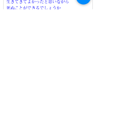
生きてきてよかったと思いながら
死ぬことができるでしょうか
そう思って死ぬことを
大往生といいます。　　
（『大往生』196ページ）
　永さんはさらに、「そう思って死ぬこと
（終末期）」に立ち会ってくれるお坊さん
（宗教者）が必要だと、提案します。
　ぼくはひとつの提案として、そのときお
坊さんが、いや牧師でも何でも結構なんだ
けど、宗教者が必ず最期のセレモニーに立
ち会うようにしたらいいと思いますね。お
寺に育ったから言うわけじゃないけど
（笑）。死後だけではなく、もう一つ手前
の段階で、つまり看取るときに家族と一緒
になって、その人生の最後の瞬間に平安を
もたらすことに、宗教者が何らかのお手伝
いができなきゃいけないのではないでしょ
うか。
（『大往生』178ページ）