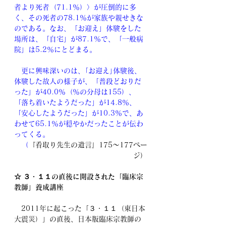
者より死者（71.1％）〉が圧倒的に多
く、その死者の78.1％が家族や親せきな
のである。なお、「お迎え」体験をした
場所は、「自宅」が87.1％で、「一般病
院」は5.2％にとどまる。
　更に興味深いのは、｢お迎え｣体験後、
体験した故人の様子が、「普段どおりだ
った」が40.0％（％の分母は155）、
「落ち着いたようだった」が14.8％、
「安心したようだった」が10.3％で、あ
わせて65.1％が穏やかだったことが伝わ
ってくる。
（
『看取り先生の遺言』175～177ペー
ジ）
☆ ３・１１の直後に開設された「臨床宗
教師」養成講座
　2011年に起こった「３・１１（東日本
大震災）」の直後、日本版臨床宗教師の