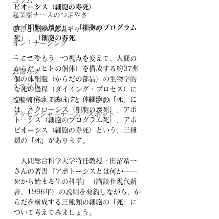
コラム
ビオーシス（細胞の寿死）
起業家ナースのつぶやき
☆「細胞の壊死」、「細胞のプログラム
患者と医師の認識ギャップ考
死」、「細胞の寿死」
オン・ナーシング
ニュース
　ここでもう一つ視点を変えて、人間の
からだ（ヒトの個体）を構成する約37兆
お知らせ
個の体細胞（からだの部品）の生物学的
イベント
な死の過程（ダイイング・プロセス）に
ついて考えてみます。体細胞の「死」に
遠藤周作の「病い」と「神さま」
は、ネクローシス（細胞の壊死）、アポ
メッセンジャーナース・スポット
トーシス（細胞のプログラム死）、アポ
ビオーシス（細胞の寿死）という、三種
類の「死」があります。
　人間総合科学大学特任教授・田沼靖一
さんの著書『アポトーシスとは何か――
死から始まる生の科学』（講談社現代新
書、1996年）の説明を要約しながら、か
らだを構成する三種類の細胞の「死」に
ついて考えてみましょう。