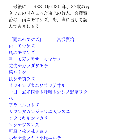
　最後に、1933（昭和8）年、37歳の若
さでこの世を去った東北の詩人、宮澤賢
治の『雨ニモマケズ』を、声に出して読
んでみましょう。
「雨ニモマケズ」　　　宮沢賢治
雨ニモマケズ
風ニモマケズ
雪ニモ夏ノ暑サニモマケヌ
丈夫ナカラダヲモチ
慾ハナク
決シテ瞋ラズ
イツモシヅカニワラツテヰル
一日ニ玄米四合ト味噌ト少シノ野菜ヲタ
ベ
アラユルコトヲ
ジブンヲカンジョウニ入レズニ
ヨクミキキシワカリ
ソシテワスレズ
野原ノ松ノ林ノ蔭ノ
小サナ萱ブキノ小屋ニヰテ