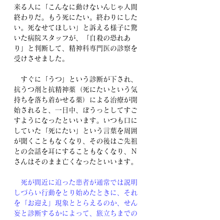
来る人に「こんなに動けないんじゃ人間
終わりだ。もう死にたい。終わりにした
い。死なせてほしい」と訴える様子に驚
いた病院スタッフが、「自殺の恐れあ
り」と判断して、精神科専門医の診察を
受けさせました。
　すぐに「うつ」という診断が下され、
抗うつ剤と抗精神薬（死にたいという気
持ちを落ち着かせる薬）による治療が開
始されると、一日中、ぼうっとしてすご
すようになったといいます。いつも口に
していた「死にたい」という言葉を周囲
が聞くこともなくなり、その後はご先祖
との会話を耳にすることもなくなり、Ｎ
さんはそのまま亡くなったといいます。
　死が間近に迫った患者が通常では説明
しづらい行動をとり始めたときに、それ
を「お迎え」現象ととらえるのか、せん
妄と診断するかによって、旅立ちまでの