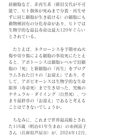
経細胞など、非再生系（新旧交代が不可
能で、ヒト個体が死ぬまで分裂・再生せ
ずに同じ細胞が生き続ける）の細胞にも
動物種固有の分化寿命があり、ヒトでは
生物学的な最長寿命は最大120年ぐらい
とされている。
　たとえば、ネクローシスを予期せぬ火
傷や切り傷による細胞の事故死にたとえ
ると、アポトーシスは細胞レベルで旧細
胞の「死」と新細胞の「再生」をプログ
ラムされた日々の「お迎え」であり、そ
して、アポビオーシスは生物学的な生命
限界（寿命死）まで生き切った、究極の
ナチュラル・ダイイング（自然死）、つ
まり最終章の「お迎え」であると考える
ことはできないでしょうか。
　ちなみに、これまで世界最高齢とされ
た116歳（明治41年生まれ）の糸岡富子
さん（兵庫県芦屋市）が、2024年12月、