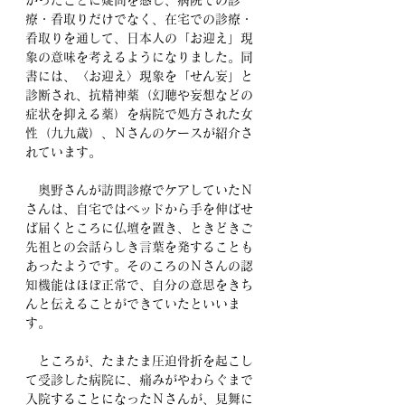
かったことに疑問を感じ、病院での診
療・看取りだけでなく、在宅での診療・
看取りを通して、日本人の「お迎え」現
象の意味を考えるようになりました。同
書には、〈お迎え〉現象を「せん妄」と
診断され、抗精神薬（幻聴や妄想などの
症状を抑える薬）を病院で処方された女
性（九九歳）、Ｎさんのケースが紹介さ
れています。
　奥野さんが訪問診療でケアしていたＮ
さんは、自宅ではベッドから手を伸ばせ
ば届くところに仏壇を置き、ときどきご
先祖との会話らしき言葉を発することも
あったようです。そのころのＮさんの認
知機能はほぼ正常で、自分の意思をきち
んと伝えることができていたといいま
す。
　ところが、たまたま圧迫骨折を起こし
て受診した病院に、痛みがやわらぐまで
入院することになったＮさんが、見舞に