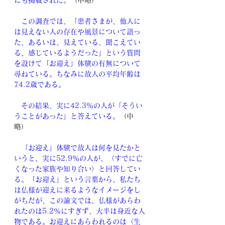
にも掲載された。
（中略）
　この調査では、「患者さまが、他人に
は見えない人の存在や風景について語っ
た、あるいは、見えている、聞こえてい
る、感じているようだった」という質問
を設けて「お迎え」体験の有無について
尋ねている。ちなみに故人の平均年齢は
74.2歳である。
　その結果、実に42.3％の人が「そうい
うことがあった」と答えている。
（中
略）
　「お迎え」体験で故人は何を見たかと
いうと、実に52.9％の人が、〈すでに亡
くなった家族や知り合い〉と回答してい
る。「お迎え」という言葉から、私たち
は仏様が迎えに来るようなイメージをし
がちだが、この論文では、仏様があらわ
れたのは5.2％にすぎず、大半は身近な人
物である。お迎えにあらわれるのは〈生