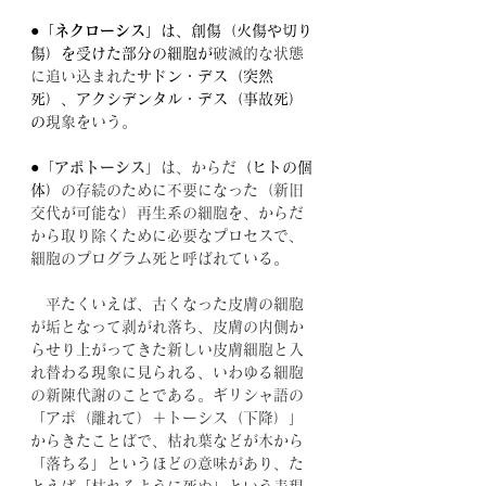
●「
ネクローシス
」は、創傷（火傷や切り
傷）を受けた部分の細胞が
破滅的な状態
に追い込まれた
サドン・デス（突然
死）、アクシデンタル・デス（事故死）
の
現象をいう。
●
「
アポトーシス
」は、からだ
（ヒトの個
体）
の存続のために不要になった（新旧
交代が可能な）再生系の細胞を、からだ
から取り除くために必要なプロセスで、
細胞のプログラム死と呼ばれている。
　平たくいえば、古くなった皮膚の細胞
が垢となって剥がれ落ち、皮膚の内側か
らせり上がってきた新しい皮膚細胞と入
れ替わる現象に見られる、いわゆる細胞
の新陳代謝のことである。ギリシャ語の
「アポ（離れて）＋トーシス（下降）」
からきたことばで、枯れ葉などが木から
「落ちる」というほどの意味があり、た