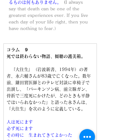
るものは何もありません。
（
I always 
say that death can be one of the 
greatest experiences ever. If you live 
each day of your life right, then you 
have nothing to fear.）
コラム　９
死では終わらない物語、傾聴の護美箱。
　『大往生』（岩波新書、1994年）の著
者、永六輔さんが83歳で亡くなった。数年
前、鎌田實医師とのテレビ対談に車椅子で
出演し、「パーキンソン病、前立腺ガン、
骨折で三度死にかけたが、どのときも平静
ではいられなかった」と語った永さんは、
「大往生」を次のように定義している。
人は死にます
必ず死にます
その時に　生まれてきてよかった