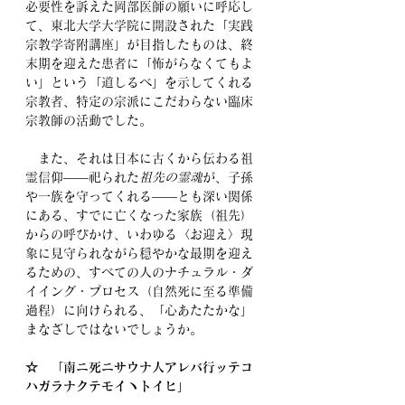
必要性を訴えた岡部医師の願いに呼応し
て、東北大学大学院に開設された「実践
宗教学寄附講座」が目指したものは、終
末期を迎えた患者に「怖がらなくてもよ
い」という「道しるべ」を示してくれる
宗教者、特定の宗派にこだわらない臨床
宗教師の活動でした。
　また、それは日本に古くから伝わる祖
霊信仰—―
祀られた
祖先の霊魂
が、子孫
や一族を守ってくれる
――とも深い関係
にある、すでに亡くなった家族（祖先）
からの呼びかけ、いわゆる〈お迎え〉現
象に見守られながら穏やかな最期を迎え
るための、すべての人のナチュラル・ダ
イイング・プロセス（自然死に至る準備
過程）に向けられる、「心あたたかな」
まなざしではないでしょうか。
☆　「南ニ死ニサウナ人アレバ行ッテコ
ハガラナクテモイヽトイヒ」