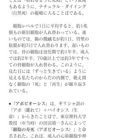
とえば「枯れるように死ぬ」という表現
もあるように、ナチュラル・ダイイング
（自然死）の範疇に入ることばである。
　細胞レベルで1日に平均すると、約1兆
個もの新旧細胞が入れ替わっている。速
いものでは、腸の微絨毛が約1日、胃壁の
粘膜が約3日で入れ替わります。遅いもの
では、骨の細胞は幼児期で約1年半、成人
では約2年半、70歳以上では約3年ですべ
ての骨細胞が入れ替わる。このように、
見た目には「ずっと生きている」ように
見える私たちのからだの内側で、絶え間
なく細胞の「死」と「再生」が繰り返さ
れている。
●「
アポビオーシス
」は、ギリシャ語の
「アポ（離れて）＋バイオシス（生
命）」からきたことばで、東京理科大学
教授（※当時）の田沼靖一さんによって
「
細胞の寿死（アポビオーシス）
」と命
名された。これは、成人の心筋細胞や神