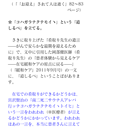
（『「お迎え」されて人は逝く』82～83
ページ）
☆「コハガラナクテモイヽ」という「道
しるべ」を立てる。
　さきに取り上げた『看取り先生の遺言
――がんで安らかな最期を迎えるため
に』で、文中に引用した岡部健医師（看
取り先生）の『患者体験から見えるケア
――在宅緩和ケアの原点に戻る――』
（『緩和ケア』2011年9月号）の一文
に、「道しるべ」ということばがありま
す。
　在宅での看取りができるかどうかは、
宮沢賢治の「南二死二サウナ人アレバ　
行ッテコハガラナクテモイヽトイヒ」と
いう一言をわれわれ
（※医療者）
が言え
るかどうかにかかっています。われわれ
はあの一言を、本当に患者さんに言えて