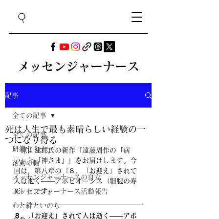
メッセンジャーナース
記事
全ての記事
死は人生で最も素晴らしい経験の一
全ての記事
つになり得る
研鑽セミナー
　原山建郎氏の新作『遠藤周作の「病
い」と「神さま」』をお届けします。今
活動の輪
回は、第八章の『
８．「お迎え」されて
メッセンジャーナースの自立
人は逝く――アポビオーシス（細胞の寿
メッセンジャーナース活動報告
死）
』です。
心と絆といのち
８．「お迎え」されて人は逝く――アポ