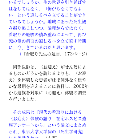
いるでしょうか。生の世界を引き延ばす
はなしではなく、「怖がらなくてもよ
い」という道しるべを立てることができ
ているでしょうか。地域にあった死生観
を掘り起こしつつ、論理からではなく、
看取りの経験の積み重ねによって、再び
死の側の斜面の道しるべを立て直す時期
に、今、きているのだと思います。
（
『看取り先生の遺言』173ページ）
　岡部医師は、〈お迎え〉がせん妄によ
るものかどうかを論じるよりも、〈お迎
え〉を体験した患者がほぼ例外なく穏や
かな最期を迎えることに着目し、2002年
から遺族を対象に〈お迎え〉体験の調査
を行いました。
　その成果は『現代の看取りにおける
〈お迎え〉体験の語り　在宅ホスピス遺
族アンケートから』という論文にまとめ
られ、東京大学大学院の『死生学研究』