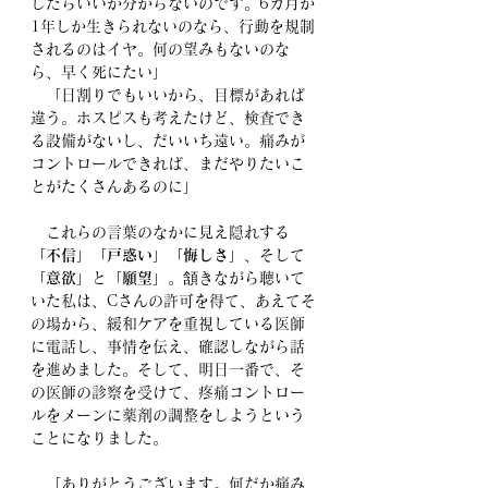
したらいいか分からないのです。6カ月か
1年しか生きられないのなら、行動を規制
されるのはイヤ。何の望みもないのな
ら、早く死にたい」
　「日割りでもいいから、目標があれば
違う。ホスピスも考えたけど、検査でき
る設備がないし、だいいち遠い。痛みが
コントロールできれば、まだやりたいこ
とがたくさんあるのに」
　これらの言葉のなかに見え隠れする
「
不信
」「
戸惑い
」「
悔しさ
」、そして
「
意欲
」と「
願望
」。頷きながら聴いて
いた私は、Cさんの許可を得て、あえてそ
の場から、緩和ケアを重視している医師
に電話し、事情を伝え、確認しながら話
を進めました。そして、明日一番で、そ
の医師の診察を受けて、疼痛コントロー
ルをメーンに薬剤の調整をしようという
ことになりました。
　「ありがとうございます。何だか痛み