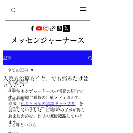
メッセンジャーナース
記事
全ての記事
入院も治療もイヤ、でも痛みだけは
全ての記事
とりたい
研鑽セミナー
メッセンジャーナースの活動の紹介で
す。医療総合媒体の日経メディカルで、
活動の輪
連載「
患者と医師の認識ギャップ考
」を
メッセンジャーナースの自立
展開していました。
日経BPの了承が得ら
メッセンジャーナース活動報告
れましたので、シリーズで掲載していき
ます。
心と絆といのち