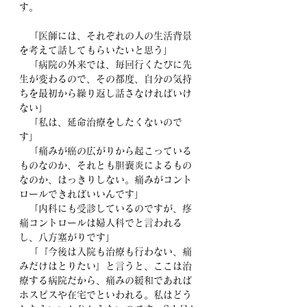
す。
　「医師には、それぞれの人の生活背景
を考えて話してもらいたいと思う」
　「病院の外来では、毎回行くたびに先
生が変わるので、その都度、自分の気持
ちを最初から繰り返し話さなければいけ
ない」
　「私は、延命治療をしたくないので
す」
　「痛みが癌の広がりから起こっている
ものなのか、それとも胆嚢炎によるもの
なのか、はっきりしない。痛みがコント
ロールできればいいんです」
　「内科にも受診しているのですが、疼
痛コントロールは婦人科でと言われる
し、八方塞がりです」
　「『今後は入院も治療も行わない、痛
みだけはとりたい』と言うと、ここは治
療する病院だから、痛みの緩和であれば
ホスピスや在宅でといわれる。私はどう