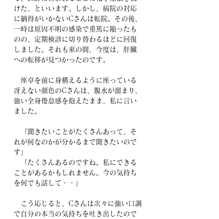
けた、といいます。しかし、病院の対応
に納得がいかないCさんは転院。その後、
一時は原因不明の感染で重篤に陥ったも
のの、定期検診に切り替わるほどに回復
しました。それも束の間、今度は、肝臓
への転移が見つかったのです。
　座卓を前に身構えるように座っている
冴えない顔色のCさんは、腹水が溜まり、
強い全身倦怠感を抱えたまま、私に言い
ました。
　「聞きたいことがたくさんあって、そ
れが何なのかが分かるまで聞きたいので
す」
　「たくさんあるのですね。私にできる
ことがあるかもしれません。今の気持ち
を何でも話して・・」
　こう応じると、Cさんは次々に強い口調
で自分の本当の気持ちを吐き出したので