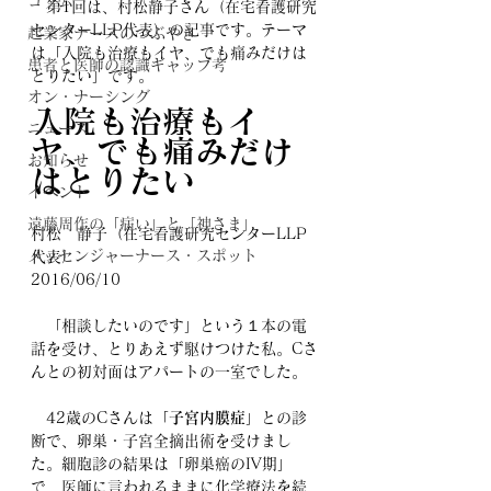
コラム
　第1回は、
村松静子さん（在宅看護研究
センターLLP代表）の記事です。テーマ
起業家ナースのつぶやき
は「入院も治療もイヤ、でも痛みだけは
患者と医師の認識ギャップ考
とりたい」です。
オン・ナーシング
入院も治療もイ
ニュース
ヤ、でも痛みだけ
お知らせ
はとりたい
イベント
遠藤周作の「病い」と「神さま」
村松　静子（在宅看護研究センターLLP
メッセンジャーナース・スポット
代表）
2016/06/10
　「相談したいのです」という１本の電
話を受け、とりあえず駆けつけた私。Cさ
んとの初対面はアパートの一室でした。
　42歳のCさんは「
子宮内膜症
」との診
断で、卵巣・子宮全摘出術を受けまし
た。細胞診の結果は「卵巣癌のIV期」
で、医師に言われるままに化学療法を続