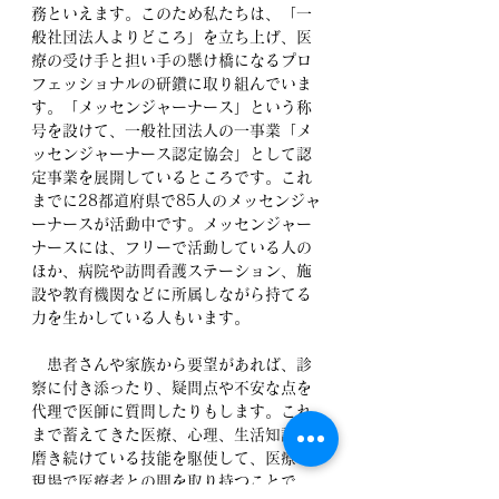
務といえます。このため私たちは、「一
般社団法人よりどころ」を立ち上げ、医
療の受け手と担い手の懸け橋になるプロ
フェッショナルの研鑽に取り組んでいま
す。「メッセンジャーナース」という称
号を設けて、一般社団法人の一事業「メ
ッセンジャーナース認定協会」として認
定事業を展開しているところです。これ
までに28都道府県で85人のメッセンジャ
ーナースが活動中です。メッセンジャー
ナースには、フリーで活動している人の
ほか、病院や訪問看護ステーション、施
設や教育機関などに所属しながら持てる
力を生かしている人もいます。
　患者さんや家族から要望があれば、診
察に付き添ったり、疑問点や不安な点を
代理で医師に質問したりもします。これ
まで蓄えてきた医療、心理、生活知識と
磨き続けている技能を駆使して、医療の
現場で医療者との間を取り持つことで、