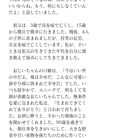
いいからね。もう、何にもしなくていん
だよ」と話していました。
　祖父は、3歳で母を病で亡くし、15歳
から徴兵で戦争に行きました。戦後、4人
の子供に恵まれましたが、待望の長男、
次女を病で亡くしています。私が、辛い
ときは祖父の生きてきた年代を自分に置
き換えて励みにして生きてきました。
　おじいちゃんの口癖は、「今はいい世
の中だよ。俺は幸せだ、こんなに可愛い
孫やひ孫に囲まれて幸せだ」でした。い
つも穏やかで、ユニークで、明るくて笑
顔が素敵なおじいちゃんでした。無条件
な愛に包まれた私は、「生まれてきてく
れてありがとう」と言われて育ちまし
た。お酒に酔うと、辛かった戦地のこと
を聞かせてくれました。90歳を過ぎて
も、畑仕事を生きがいにして、大きな野
菜や甘い果物を孫たちのために作ってい