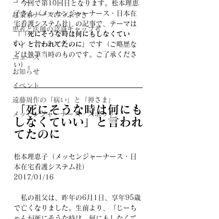
コラム
　今回で第10回目となります。
松本理恵
子さん（メッセンジャーナース・日本在
起業家ナースのつぶやき
宅看護システム社）
の記事で、テーマは
患者と医師の認識ギャップ考
『
「死にそうな時は何にもしなくてい
オン・ナーシング
い」と言われてたのに
』です（ご略歴な
どは執筆当時のものです。ご了承くださ
ニュース
い）。
お知らせ
イベント
遠藤周作の「病い」と「神さま」
「死にそうな時は何にも
メッセンジャーナース・スポット
しなくていい」と言われ
てたのに
松本理恵子（メッセンジャーナース・日
本在宅看護システム社）
2017/01/16
　私の祖父は、昨年の6月1日、享年95歳
で亡くなりました。生前より、「じーち
ゃんが死にそうな時は、何にもしなくて