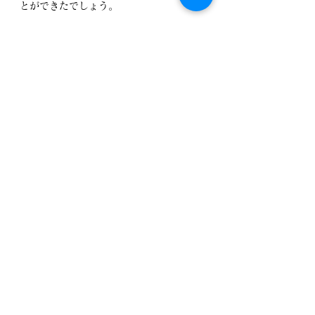
とができたでしょう。
　祖父の墓前に行く足が未だに遠のいて
います。祖父は何でも許してくれる人だ
ったから、「いんだよ、いんだよ」と、
あの世で言っていることでしょう。おじ
いちゃんがそう言っていても、私は何か
を成し遂げないと進めないような気持に
なっています。
　おじいちゃんが私に最後に教えてくれ
たことは、メッセンジャーナースの必要
性でした。私は、メッセンジャーナース
の称号を飾りにはしない、そう誓いまし
た。
■著者紹介