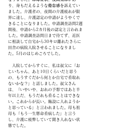
り、身もだえるような
倦怠感
を訴えてい
ました。介護者の、夜間の介護疲れが限
界に達し、介護認定の申請がようやくで
きることになりました。申請調査訪問2週
間後、申請から2カ月後の認定と言われま
した。申請調査訪問日まで待てず、近医
に相談して自宅から30キロ離れたさらに
田舎の病院入院させることになりまし
た。5月のはじめごろでした。
　入院してからすぐに、私は叔父に「お
じいちゃん、あと10日くらいだと思う
の、もうすぐだから何とか自宅で看取れ
ないかな？」と話しました。叔父さん
は、「いやいや、おれの予想ではあと半
年以上だ、もうだれも看ることはできな
い。これからが長い。施設に入れようか
と思っている」と言われました。母も祖
母も「もう一生懸命看病した」と言う
し、介護に疲弊していて聞き入れない状
態でした。