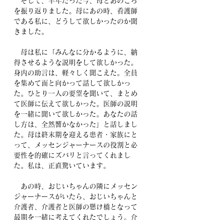
　そして、半年たった今、母とあのころ
を振り返りました。母にあの時、看護師
である私に、どうして欲しかったのか聞
きました。
　母は私に「みんなに分かるように、納
得させるような説明をして欲しかった。
身内の助言は、軽々しく聞こえた。全員
を集めて面と向かって話して欲しかっ
た。ひとり一人の要望を聞いて、まとめ
て医師に伝えて欲しかった。医師の説明
を一緒に聞いて欲しかった。あなたの話
し方は、全然響かなかった」と話しまし
た。母は終末期を迎える患者・家族にと
って、メッセンジャーナースの役割と必
要性を的確にズバリと言ってくれまし
た。私は、正直驚いています。
　あの時、おじいちゃんの隣にメッセン
ジャーナースがいたら、おじいちゃんと
介護者、介護者と医師の懸け橋となって
最期を一緒に考えてくれたでしょう。介