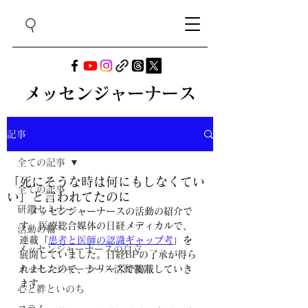
メッセンジャーナース
記事
全ての記事
「死にそうな時は何にもしなくてい
全ての記事
い」と言われてたのに
研鑽セミナー
　メッセンジャーナースの活動の紹介で
す。医療総合媒体の日経メディカルで、
活動の輪
連載「
患者と医師の認識ギャップ考
」を
メッセンジャーナースの自立
展開していました。日経BPの了承が得ら
メッセンジャーナース活動報告
れましたので、シリーズで掲載していき
ます。
心と絆といのち