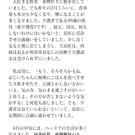
　大好きな野菜・果物作りに精を出して
いました。でも昨年の2月くらいに、食事
量も水分も少なくなり、横になることが
多くなりました。介護者である88歳の祖
母（要介護度3です）、叔父、母は、何も
しないわけにはいかないと、近医に受診
させ点滴通いをしていました。少し良く
なると畑に出てしまうし、主治医は、持
病はあるが異常所見なしの診断で介護認
定は受けられずにいました。
　私は母に、「もう、そろそろかもね、
おじいちゃんに無理にごはんを食べさせ
たり飲ませたり、点滴とかしない方がい
いよ。気のみ、気のまま過ごすのがいい
と思うよ。その方が苦しまないような気
がする」と何度も話しました。でも、介
護者は見ていられないといって、近医に
定期的に点滴に通わせていました。
　4月の中旬には、ベッドでの生活が多く
なりました。
尿毒症状
、
夜間頻尿
があ