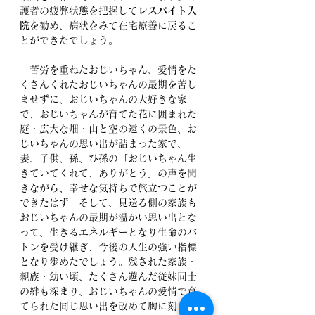
護者の疲弊状態を把握して
レスパイト入
院
を勧め、病状をみて在宅療養に戻るこ
とができたでしょう。
　苦労を重ねたおじいちゃん、愛情をた
くさんくれたおじいちゃんの最期を苦し
ませずに、おじいちゃんの大好きな家
で、おじいちゃんが育てた花に囲まれた
庭・広大な畑・山と空の遠くの景色、お
じいちゃんの思い出が詰まった家で、
妻、子供、孫、ひ孫の「おじいちゃん生
きていてくれて、ありがとう」の声を聞
きながら、幸せな気持ちで旅立つことが
できたはず。そして、見送る側の家族も
おじいちゃんの最期が温かい思い出とな
って、生きるエネルギーとなり生命のバ
トンを受け継ぎ、今後の人生の強い指標
となり歩めたでしょう。残された家族・
親族・幼い頃、たくさん遊んだ従妹同士
の絆も深まり、おじいちゃんの愛情で育
てられた同じ思い出を改めて胸に刻むこ