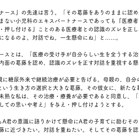
ナース』の先達は言う。「その葛藤をありのままに認め
まない小児科のエキスパートナースであっても『医療者
・押し付ける』ことのある医療者との認識のズレを正し
になるのよ。対話でね。一生懸命にね」と……。
ースとは、「医療の受け手が自分らしい生を全うする治
内面の葛藤を認め、認識のズレを正す対話を重視する懸
親に糖尿外来で継続治療が必要と告げる。母親の、自分
という生き方の選択と大きな葛藤。その彼女に、新たな
未熟な私は、その治療・療養が必要であると同意し、「
しての思いや考え」を与え・押し付けようとする。
もA君の意識に語りかけて懸命にA君の子育てに励むそ
藤に近づきたい。対話を重ねたい。そしてその葛藤を認
。