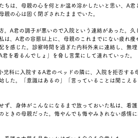
たちは、母親の心を何とか温め溶かしたいと思い、A君
母親の心は固く閉ざされたままでいた。
方。A君の調子が悪いので入院という連絡があった。久
私は、A君の容態以上に、母親のこれまでにない疲れ痩
配を感じた。診察時間を過ぎた内科外来に連絡し、無理
A君を看るんでしょ」を脅し言葉にして連れていった。
。小児科に入院するA君のベッドの隣に、入院を拒否する
始した。「意識はあるの」「言っていることは聞こえる
せず、身体がこんなになるまで放っておいた私は、看護
のときの母親だった。悔やんでも悔やみきれない感情に