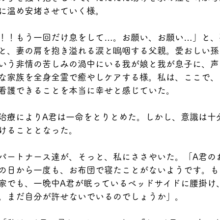
に温め安堵させていく様。
！！もう一回だけ息をして…。お願い、お願い…」と、
と、妻の肩を抱き溢れる涙と嗚咽する父親。愛おしい孫
いう非情の苦しみの渦中にいる我が娘と我が息子に、声
な家族を全身全霊で癒やしケアする様。私は、ここで、
看護できることを本当に幸せと感じていた。
治療によりA君は一命をとりとめた。しかし、意識は十
けることとなった。
パートナース達が、そっと、私にささやいた。「A君の
の日から一度も、お布団で寝たことがないようです。も
家でも、一晩中A君が眠っているベッドサイドに腰掛け
。まだ自分が許せないでいるのでしょうか」。