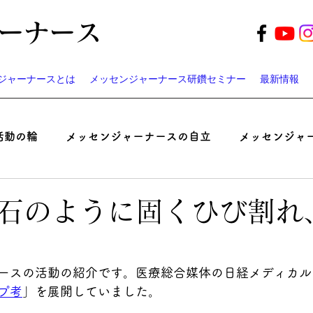
ーナース
ジャーナースとは
メッセンジャーナース研鑽セミナー
最新情報
活動の輪
メッセンジャーナースの自立
メッセンジャ
起業家ナースのつぶやき
患者と医師の認識ギャップ考
石のように固くひび割れ
ベント
遠藤周作の「病い」と「神さま」
メッセンジ
ースの活動の紹介です。医療総合媒体の日経メディカル
プ考
」を展開していました。