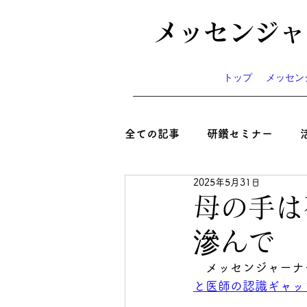
メッセンジャ
トップ
メッセン
全ての記事
研鑽セミナー
2025年5月31日
心と絆といのち
コラム
母の手は
滲んで
ニュース
お知らせ
イ
　メッセンジャーナ
と医師の認識ギャッ