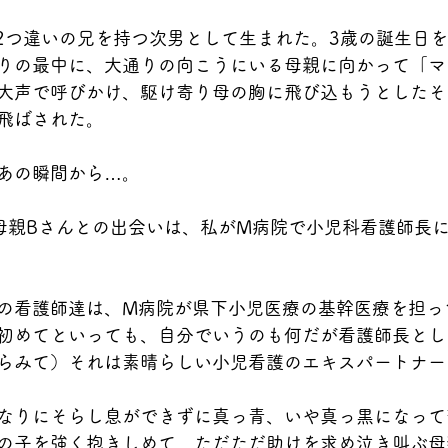
、2つ違いの兄を持つ次男として生まれた。3歳の誕生日
りの最中に、大通りの向こうにいる母親に向かって「マ
大声で呼びかけ、駆け寄り母の胸に飛び込もうとしたそ
飛ばされた。
あの瞬間から…。
母親Bさんとの出会いは、私がM病院で小児科看護師長
の看護師達は、M病院が県下小児医療の基幹医療を担っ
初めてといっても、自分でいうのも何だが看護師長とし
らみて）それは素晴らしい小児看護のエキスパートナー
なりにそらし息ができずに真っ青、いや真っ黒になって
の子を強く抱きしめて、ただただ助けを求め泣き叫ぶ母