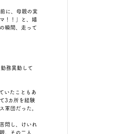
を前に、母親の実
マ！！」と、嬉
の瞬間、走って
に勤務異動して
ていたこともあ
て3カ所を経験
ス軍団だった。
苦悶し、けいれ
親。その二人