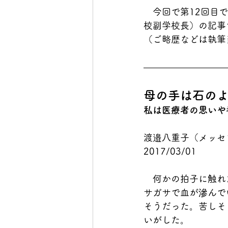
　今回で第12回目
校副学校長）
の記事
（ご略歴などは執筆
母の手は石の
私は医療者の思いや
渡邉八重子（メッセ
2017/03/01
　何かの拍子に触れ
サガサで血が滲んで
そうだった。苦しそ
いがした。