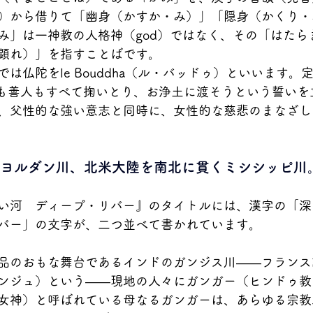
）から借りて「幽身（かすか・み）」「隠身（かくり・
み」は一神教の人格神（god）ではなく、その「はたら
顕れ）」を指すことばです。
は仏陀をle Bouddha（ル・バッドゥ）といいます。
人も善人もすべて掬いとり、お浄土に渡そうという誓いを
、父性的な強い意志と同時に、女性的な慈悲のまなざし
たヨルダン川、北米大陸を南北に貫くミシシッピ川
い河　ディープ・リバー』のタイトルには、漢字の「深
バー」の文字が、二つ並べて書かれています。
品のおもな舞台であるインドのガンジス川――フランス
ラ・ガンジュ）という――現地の人々にガンガー（ヒンドゥ
女神）と呼ばれている母なるガンガーは、あらゆる宗教