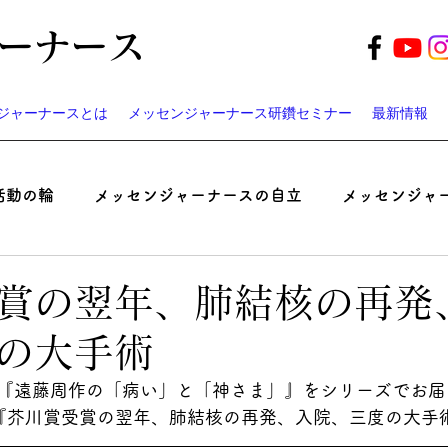
ーナース
ジャーナースとは
メッセンジャーナース研鑽セミナー
最新情報
活動の輪
メッセンジャーナースの自立
メッセンジャ
起業家ナースのつぶやき
患者と医師の認識ギャップ考
賞の翌年、肺結核の再発
の大手術
ベント
遠藤周作の「病い」と「神さま」
メッセンジ
『遠藤周作の「病い」と「神さま」』をシリーズでお届
『
芥川賞受賞の翌年、肺結核の再発、入院、三度の大手