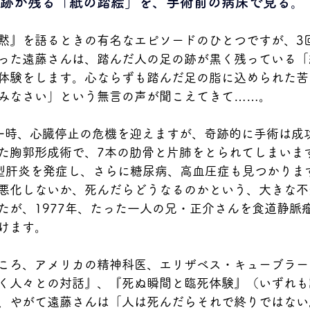
の跡が残る「紙の踏絵」を、手術前の病床で見る。
黙』を語るときの有名なエピソードのひとつですが、3
った遠藤さんは、踏んだ人の足の跡が黒く残っている「
体験をします。心ならずも踏んだ足の脂に込められた苦
みなさい」という無言の声が聞こえてきて……。
一時、心臓停止の危機を迎えますが、奇跡的に手術は成
た胸郭形成術で、7本の肋骨と片肺をとられてしまいま
型肝炎を発症し、さらに糖尿病、高血圧症も見つかりま
悪化しないか、死んだらどうなるのかという、大きな不
たが、1977年、たった一人の兄・正介さんを食道静脈
けます。
ころ、アメリカの精神科医、エリザベス・キューブラー
く人々との対話』、『死ぬ瞬間と臨死体験』（いずれも
、やがて遠藤さんは「人は死んだらそれで終りではない