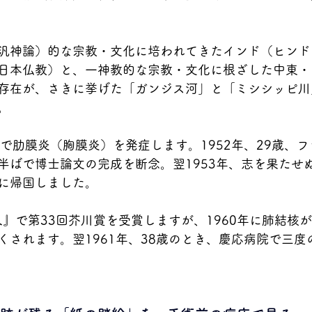
汎神論）的な宗教・文化に培われてきたインド（ヒンド
日本仏教）と、一神教的な宗教・文化に根ざした中東・
存在が、さきに挙げた「ガンジス河」と「ミシシッピ川
。
歳で肋膜炎（胸膜炎）を発症します。1952年、29歳、
半ばで博士論文の完成を断念。翌1953年、志を果たせ
に帰国しました。
人』で第33回芥川賞を受賞しますが、1960年に肺結核
くされます。翌1961年、38歳のとき、慶応病院で三度