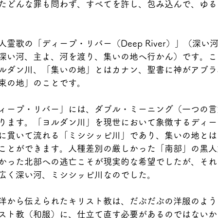
たどんな罪も問わず、すべてを許し、包み込んで、ゆる
霊歌の「ディープ・リバー（Deep River）」（深い
深い河、主よ、河を渡り、集いの地へ行かん）です。こ
ルダン川、「集いの地」とはカナン、聖書に神がアブラ
束の地」のことです。
ィープ・リバー」には、ダブル・ミーニング（一つの言
ります。「ヨルダン川」を現世において象徴するディー
に貫いて流れる「ミシシッピ川」であり、集いの地とは
ことができます。人種差別の厳しかった「南部」の黒人
かった北部への逃亡こそが現実的な希望でしたが、それ
広く深い河、ミシシッピ川なのでした。
洋から伝えられたキリスト教は、だぶだぶの洋服のよう
スト教（和服）に、仕立て直す必要があるのではないか