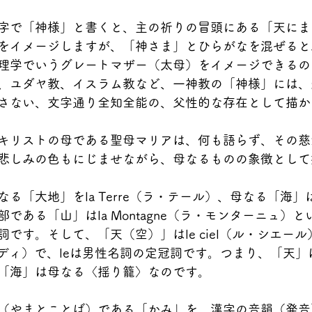
字で「神様」と書くと、主の祈りの冒頭にある「天にま
をイメージしますが、「神さま」とひらがなを混ぜると
理学でいうグレートマザー（太母）をイメージできるの
、ユダヤ教、イスラム教など、一神教の「神様」には、
さない、文字通り全知全能の、父性的な存在として描か
キリストの母である聖母マリアは、何も語らず、その慈
悲しみの色もにじませながら、母なるものの象徴として
る「大地」をla Terre（ラ・テール）、母なる「海」はl
である「山」はla Montagne（ラ・モンターニュ）と
です。そして、「天（空）」はle ciel（ル・シエール
ル・パラディ）で、leは男性名詞の定冠詞です。つまり、「天
「海」は母なる〈揺り籠〉なのです。
（やまとことば）である「かみ」を、漢字の音韻（発音