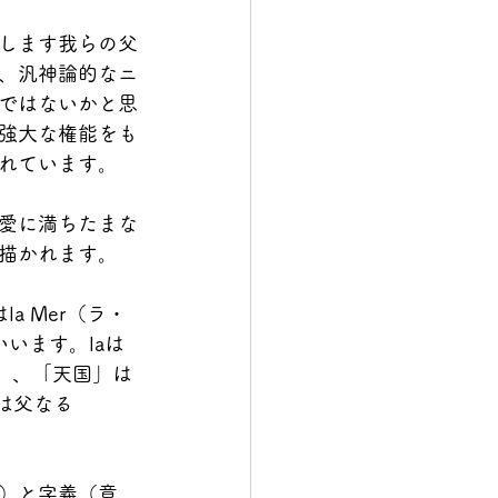
します我らの父
、汎神論的なニ
ではないかと思
強大な権能をも
れています。
愛に満ちたまな
描かれます。
a Mer（ラ・
いいます。laは
）、「天国」は 
」は父なる
）と字義（意