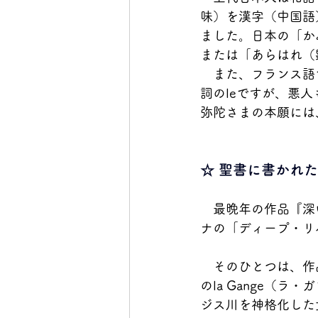
味）を漢字（中国語
ました。日本の「か
または「あらはれ（
　また、フランス語で
詞のleですが、悪
弥陀さまの本願には
☆ 聖書に書かれ
　最晩年の作品『深
ナの「ディープ・リ
　そのひとつは、作
のla Gange（
ジス川を神格化した