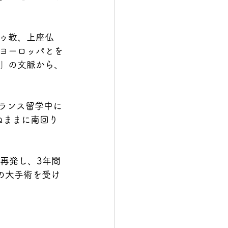
ゥ教、上座仏
ヨーロッパとを
」の文脈から、
フランス留学中に
ぬままに南回り
が再発し、3年間
の大手術を受け