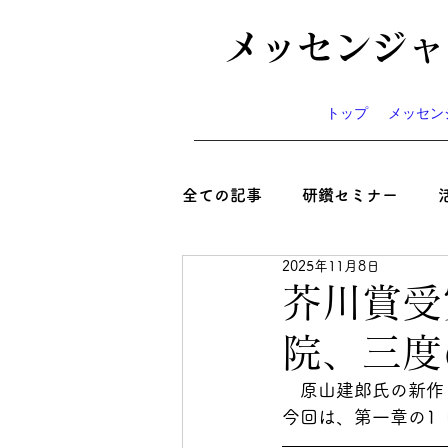
メッセンジャ
トップ
メッセン
全ての記事
研鑽セミナー
2025年11月8日
心と絆といのち
コラム
芥川賞受
院、三度
ニュース
お知らせ
イ
　原山建郎氏の新作
今回は、
第一章の1