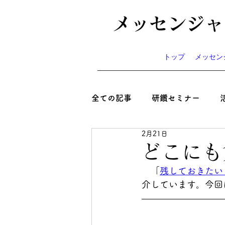
メッセンジャ
トップ
メッセン
全ての記事
研鑽セミナー
2月21日
心と絆といのち
コラム
どこにも
　「
残しておきたい
ニュース
お知らせ
イ
介しています。今回