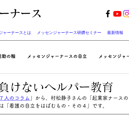
ーナース
ジャーナースとは
メッセンジャーナース研鑽セミナー
最新情報
活動の輪
メッセンジャーナースの自立
メッセンジャ
起業家ナースのつぶやき
患者と医師の認識ギャップ考
負けないヘルパー教育
７人のコラム
」から、村松静子さんの「起業家ナースの
ベント
遠藤周作の「病い」と「神さま」
メッセンジ
は「
看護の自立をはばむもの・その４
」です。