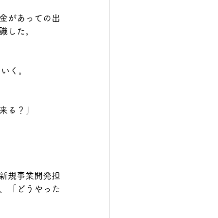
金があっての出
識した。
ていく。
来る？」
新規事業開発担
、「どうやった